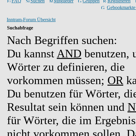
FAQ
Suchen
Mitglieder
Gruppen
Registrieren
Gebookmarkte
Inntram-Forum Übersicht
Suchabfrage
Nach Begriffen suchen:
Du kannst
AND
benutzen,
Wörter zu definieren, die
vorkommen müssen;
OR
ka
Du benutzen für Wörter, di
Resultat sein können und
N
für Wörter, die im Ergebnis
nicht vorkommen sollen. D