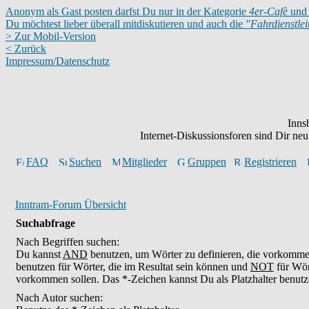
Anonym als Gast posten darfst Du nur in der Kategorie
4er-Cafè
und 
Du möchtest lieber überall mitdiskutieren und auch die
"Fahrdienstle
> Zur Mobil-Version
< Zurück
Impressum/Datenschutz
Inns
Internet-Diskussionsforen sind Dir n
FAQ
Suchen
Mitglieder
Gruppen
Registrieren
Inntram-Forum Übersicht
Suchabfrage
Nach Begriffen suchen:
Du kannst
AND
benutzen, um Wörter zu definieren, die vorkomm
benutzen für Wörter, die im Resultat sein können und
NOT
für Wör
vorkommen sollen. Das *-Zeichen kannst Du als Platzhalter benutz
Nach Autor suchen: