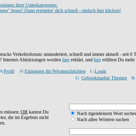
einigen ihrer Unterkategorien.
itung"
lesen? Dann registrier' dich schnell - einfach hier klicken!
brucks Verkehrsforum: unmoderiert, schnell und immer aktuell - seit
0
T
eu? Internet-Abkürzungen werden
hier
erklärt, und
hier
erfährst Du mehr
Profil
Einloggen für Privatnachrichten
Login
Gebookmarkte Themen
en müssen;
OR
kannst Du
Nach irgendeinem Wort suche
ter, die im Ergebnis nicht
Nach allen Wörtern suchen
en.