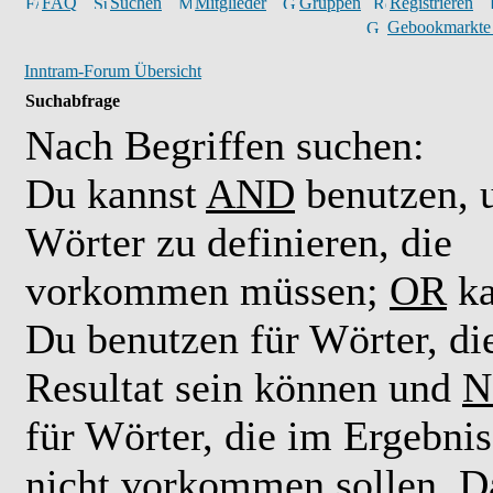
FAQ
Suchen
Mitglieder
Gruppen
Registrieren
Gebookmarkte
Inntram-Forum Übersicht
Suchabfrage
Nach Begriffen suchen:
Du kannst
AND
benutzen,
Wörter zu definieren, die
vorkommen müssen;
OR
ka
Du benutzen für Wörter, di
Resultat sein können und
N
für Wörter, die im Ergebnis
nicht vorkommen sollen. D