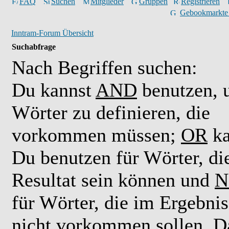
FAQ
Suchen
Mitglieder
Gruppen
Registrieren
Gebookmarkte
Inntram-Forum Übersicht
Suchabfrage
Nach Begriffen suchen:
Du kannst
AND
benutzen,
Wörter zu definieren, die
vorkommen müssen;
OR
ka
Du benutzen für Wörter, di
Resultat sein können und
N
für Wörter, die im Ergebnis
nicht vorkommen sollen. D