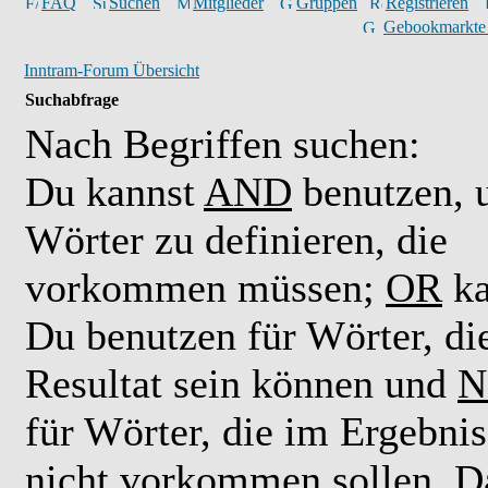
FAQ
Suchen
Mitglieder
Gruppen
Registrieren
Gebookmarkte
Inntram-Forum Übersicht
Suchabfrage
Nach Begriffen suchen:
Du kannst
AND
benutzen,
Wörter zu definieren, die
vorkommen müssen;
OR
ka
Du benutzen für Wörter, di
Resultat sein können und
N
für Wörter, die im Ergebnis
nicht vorkommen sollen. D