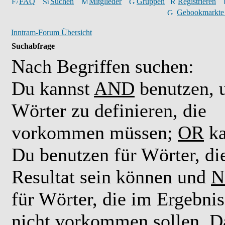
FAQ
Suchen
Mitglieder
Gruppen
Registrieren
Gebookmarkte
Inntram-Forum Übersicht
Suchabfrage
Nach Begriffen suchen:
Du kannst
AND
benutzen,
Wörter zu definieren, die
vorkommen müssen;
OR
ka
Du benutzen für Wörter, di
Resultat sein können und
N
für Wörter, die im Ergebnis
nicht vorkommen sollen. D