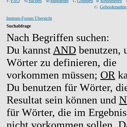
FAQ
Suchen
Mitglieder
Gruppen
Registrieren
Gebookmarkte
Inntram-Forum Übersicht
Suchabfrage
Nach Begriffen suchen:
Du kannst
AND
benutzen,
Wörter zu definieren, die
vorkommen müssen;
OR
ka
Du benutzen für Wörter, di
Resultat sein können und
N
für Wörter, die im Ergebnis
nicht vorkommen sollen. D