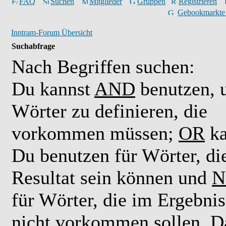
FAQ
Suchen
Mitglieder
Gruppen
Registrieren
Gebookmarkte
Inntram-Forum Übersicht
Suchabfrage
Nach Begriffen suchen:
Du kannst
AND
benutzen,
Wörter zu definieren, die
vorkommen müssen;
OR
ka
Du benutzen für Wörter, di
Resultat sein können und
N
für Wörter, die im Ergebnis
nicht vorkommen sollen. D