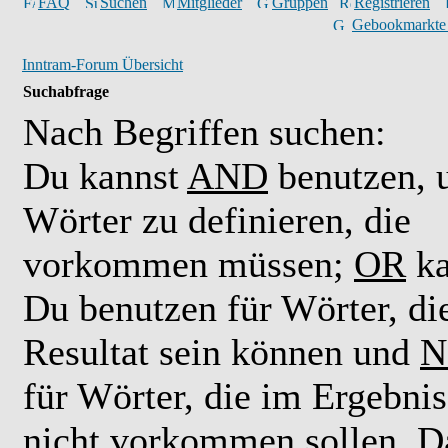
FAQ
Suchen
Mitglieder
Gruppen
Registrieren
Gebookmarkte
Inntram-Forum Übersicht
Suchabfrage
Nach Begriffen suchen:
Du kannst
AND
benutzen,
Wörter zu definieren, die
vorkommen müssen;
OR
ka
Du benutzen für Wörter, di
Resultat sein können und
N
für Wörter, die im Ergebnis
nicht vorkommen sollen. D