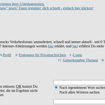
einigen ihrer Unterkategorien.
itung"
lesen? Dann registrier' dich schnell - einfach hier klicken!
brucks Verkehrsforum: unmoderiert, schnell und immer aktuell - seit
0
T
eu? Internet-Abkürzungen werden
hier
erklärt, und
hier
erfährst Du mehr
Profil
Einloggen für Privatnachrichten
Login
Gebookmarkte Themen
en müssen;
OR
kannst Du
Nach irgendeinem Wort suche
ter, die im Ergebnis nicht
Nach allen Wörtern suchen
en.