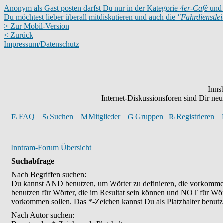
Anonym als Gast posten darfst Du nur in der Kategorie
4er-Cafè
und 
Du möchtest lieber überall mitdiskutieren und auch die
"Fahrdienstle
> Zur Mobil-Version
< Zurück
Impressum/Datenschutz
Inns
Internet-Diskussionsforen sind Dir n
FAQ
Suchen
Mitglieder
Gruppen
Registrieren
Inntram-Forum Übersicht
Suchabfrage
Nach Begriffen suchen:
Du kannst
AND
benutzen, um Wörter zu definieren, die vorkomm
benutzen für Wörter, die im Resultat sein können und
NOT
für Wör
vorkommen sollen. Das *-Zeichen kannst Du als Platzhalter benutz
Nach Autor suchen: