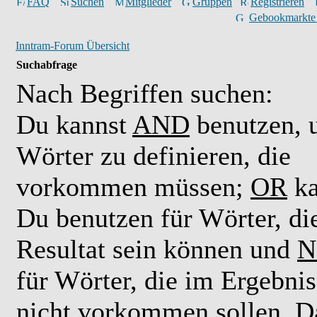
FAQ
Suchen
Mitglieder
Gruppen
Registrieren
Gebookmarkte
Inntram-Forum Übersicht
Suchabfrage
Nach Begriffen suchen:
Du kannst
AND
benutzen,
Wörter zu definieren, die
vorkommen müssen;
OR
ka
Du benutzen für Wörter, di
Resultat sein können und
N
für Wörter, die im Ergebnis
nicht vorkommen sollen. D