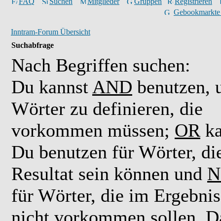
FAQ
Suchen
Mitglieder
Gruppen
Registrieren
Gebookmarkte
Inntram-Forum Übersicht
Suchabfrage
Nach Begriffen suchen:
Du kannst
AND
benutzen,
Wörter zu definieren, die
vorkommen müssen;
OR
ka
Du benutzen für Wörter, di
Resultat sein können und
N
für Wörter, die im Ergebnis
nicht vorkommen sollen. D