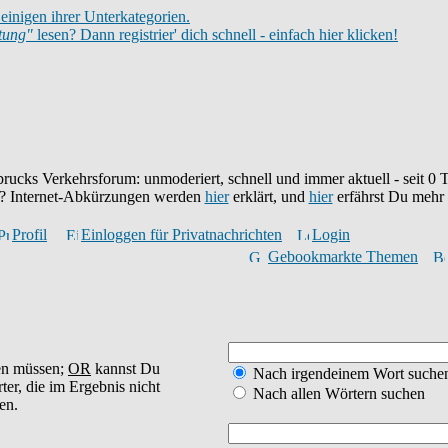
einigen ihrer Unterkategorien.
itung"
lesen? Dann registrier' dich schnell - einfach hier klicken!
brucks Verkehrsforum: unmoderiert, schnell und immer aktuell - seit
0
T
eu? Internet-Abkürzungen werden
hier
erklärt, und
hier
erfährst Du mehr
Profil
Einloggen für Privatnachrichten
Login
Gebookmarkte Themen
en müssen;
OR
kannst Du
Nach irgendeinem Wort suche
ter, die im Ergebnis nicht
Nach allen Wörtern suchen
en.