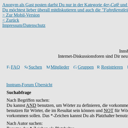
Anonym als Gast posten darfst Du nur in der Kategorie
4er-Cafè
und 
Du möchtest lieber überall mitdiskutieren und auch die
"Fahrdienstle
> Zur Mobil-Version
< Zurück
Impressum/Datenschutz
Inns
Internet-Diskussionsforen sind Dir n
FAQ
Suchen
Mitglieder
Gruppen
Registrieren
Inntram-Forum Übersicht
Suchabfrage
Nach Begriffen suchen:
Du kannst
AND
benutzen, um Wörter zu definieren, die vorkomm
benutzen für Wörter, die im Resultat sein können und
NOT
für Wör
vorkommen sollen. Das *-Zeichen kannst Du als Platzhalter benutz
Nach Autor suchen: