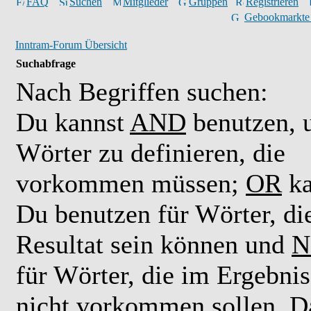
FAQ
Suchen
Mitglieder
Gruppen
Registrieren
Gebookmarkte
Inntram-Forum Übersicht
Suchabfrage
Nach Begriffen suchen:
Du kannst
AND
benutzen,
Wörter zu definieren, die
vorkommen müssen;
OR
ka
Du benutzen für Wörter, di
Resultat sein können und
N
für Wörter, die im Ergebnis
nicht vorkommen sollen. D