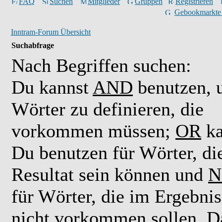
FAQ
Suchen
Mitglieder
Gruppen
Registrieren
Gebookmarkte
Inntram-Forum Übersicht
Suchabfrage
Nach Begriffen suchen:
Du kannst
AND
benutzen,
Wörter zu definieren, die
vorkommen müssen;
OR
ka
Du benutzen für Wörter, di
Resultat sein können und
N
für Wörter, die im Ergebnis
nicht vorkommen sollen. D