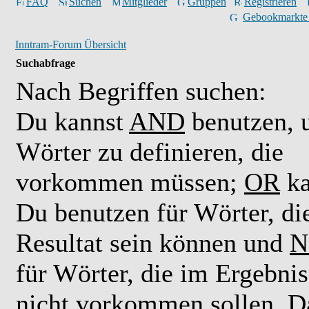
FAQ
Suchen
Mitglieder
Gruppen
Registrieren
Gebookmarkte
Inntram-Forum Übersicht
Suchabfrage
Nach Begriffen suchen:
Du kannst
AND
benutzen,
Wörter zu definieren, die
vorkommen müssen;
OR
ka
Du benutzen für Wörter, di
Resultat sein können und
N
für Wörter, die im Ergebnis
nicht vorkommen sollen. D