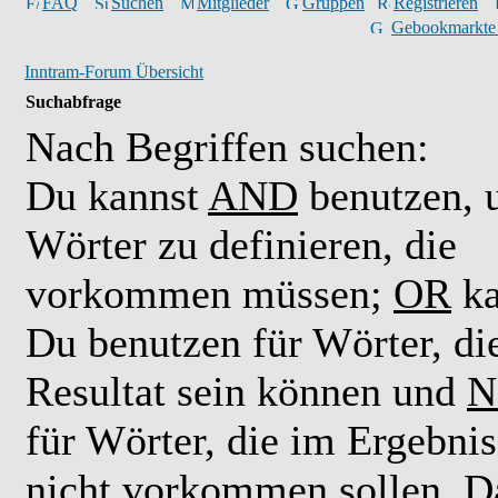
FAQ
Suchen
Mitglieder
Gruppen
Registrieren
Gebookmarkte
Inntram-Forum Übersicht
Suchabfrage
Nach Begriffen suchen:
Du kannst
AND
benutzen,
Wörter zu definieren, die
vorkommen müssen;
OR
ka
Du benutzen für Wörter, di
Resultat sein können und
N
für Wörter, die im Ergebnis
nicht vorkommen sollen. D