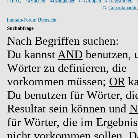
FAQ
Suchen
Mitglieder
Gruppen
Registrieren
Gebookmarkte
Inntram-Forum Übersicht
Suchabfrage
Nach Begriffen suchen:
Du kannst
AND
benutzen,
Wörter zu definieren, die
vorkommen müssen;
OR
ka
Du benutzen für Wörter, di
Resultat sein können und
N
für Wörter, die im Ergebnis
nicht vorkommen sollen. D