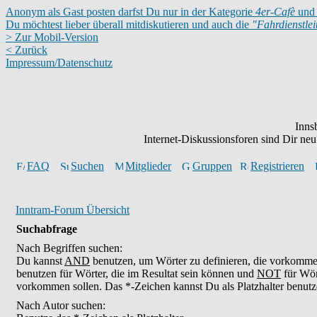
Anonym als Gast posten darfst Du nur in der Kategorie
4er-Cafè
und 
Du möchtest lieber überall mitdiskutieren und auch die
"Fahrdienstle
> Zur Mobil-Version
< Zurück
Impressum/Datenschutz
Inns
Internet-Diskussionsforen sind Dir n
FAQ
Suchen
Mitglieder
Gruppen
Registrieren
Inntram-Forum Übersicht
Suchabfrage
Nach Begriffen suchen:
Du kannst
AND
benutzen, um Wörter zu definieren, die vorkomm
benutzen für Wörter, die im Resultat sein können und
NOT
für Wör
vorkommen sollen. Das *-Zeichen kannst Du als Platzhalter benutz
Nach Autor suchen: