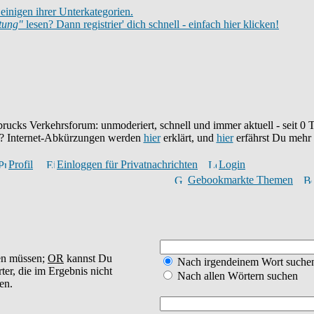
einigen ihrer Unterkategorien.
itung"
lesen? Dann registrier' dich schnell - einfach hier klicken!
brucks Verkehrsforum: unmoderiert, schnell und immer aktuell - seit
0
T
eu? Internet-Abkürzungen werden
hier
erklärt, und
hier
erfährst Du mehr
Profil
Einloggen für Privatnachrichten
Login
Gebookmarkte Themen
en müssen;
OR
kannst Du
Nach irgendeinem Wort suche
ter, die im Ergebnis nicht
Nach allen Wörtern suchen
en.