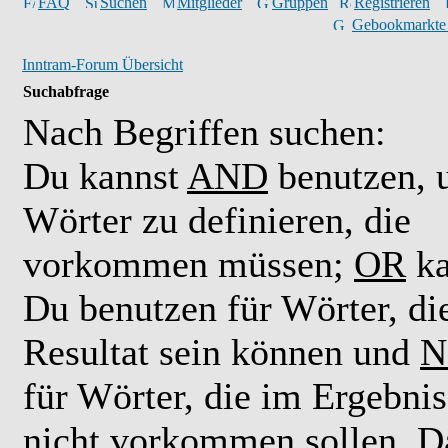
FAQ
Suchen
Mitglieder
Gruppen
Registrieren
Gebookmarkte
Inntram-Forum Übersicht
Suchabfrage
Nach Begriffen suchen:
Du kannst
AND
benutzen,
Wörter zu definieren, die
vorkommen müssen;
OR
ka
Du benutzen für Wörter, di
Resultat sein können und
N
für Wörter, die im Ergebnis
nicht vorkommen sollen. D