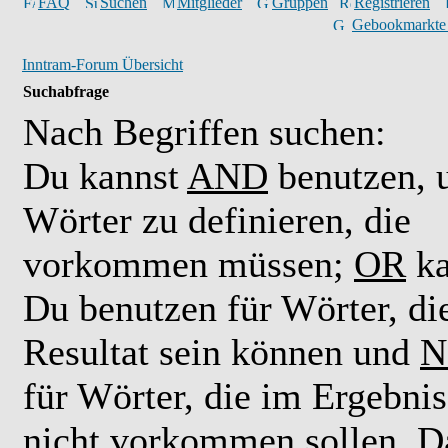
FAQ
Suchen
Mitglieder
Gruppen
Registrieren
Gebookmarkte
Inntram-Forum Übersicht
Suchabfrage
Nach Begriffen suchen:
Du kannst
AND
benutzen,
Wörter zu definieren, die
vorkommen müssen;
OR
ka
Du benutzen für Wörter, di
Resultat sein können und
N
für Wörter, die im Ergebnis
nicht vorkommen sollen. D