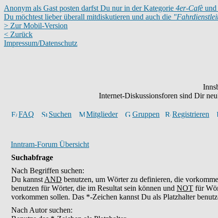
Anonym als Gast posten darfst Du nur in der Kategorie
4er-Cafè
und 
Du möchtest lieber überall mitdiskutieren und auch die
"Fahrdienstle
> Zur Mobil-Version
< Zurück
Impressum/Datenschutz
Inns
Internet-Diskussionsforen sind Dir n
FAQ
Suchen
Mitglieder
Gruppen
Registrieren
Inntram-Forum Übersicht
Suchabfrage
Nach Begriffen suchen:
Du kannst
AND
benutzen, um Wörter zu definieren, die vorkomm
benutzen für Wörter, die im Resultat sein können und
NOT
für Wör
vorkommen sollen. Das *-Zeichen kannst Du als Platzhalter benutz
Nach Autor suchen: