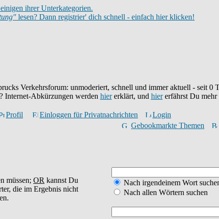
einigen ihrer Unterkategorien.
itung"
lesen? Dann registrier' dich schnell - einfach hier klicken!
brucks Verkehrsforum: unmoderiert, schnell und immer aktuell - seit
0
T
eu? Internet-Abkürzungen werden
hier
erklärt, und
hier
erfährst Du mehr
Profil
Einloggen für Privatnachrichten
Login
Gebookmarkte Themen
en müssen;
OR
kannst Du
Nach irgendeinem Wort suche
ter, die im Ergebnis nicht
Nach allen Wörtern suchen
en.