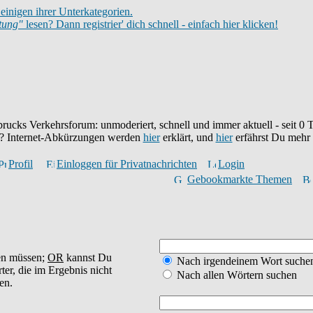
einigen ihrer Unterkategorien.
itung"
lesen? Dann registrier' dich schnell - einfach hier klicken!
brucks Verkehrsforum: unmoderiert, schnell und immer aktuell - seit
0
T
eu? Internet-Abkürzungen werden
hier
erklärt, und
hier
erfährst Du mehr
Profil
Einloggen für Privatnachrichten
Login
Gebookmarkte Themen
en müssen;
OR
kannst Du
Nach irgendeinem Wort suche
ter, die im Ergebnis nicht
Nach allen Wörtern suchen
en.