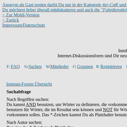
Anonym als Gast posten darfst Du nur in der Kategorie
4er-Cafè
und 
Du möchtest lieber überall mitdiskutieren und auch die
"Fahrdienstle
> Zur Mobil-Version
< Zurück
Impressum/Datenschutz
Inns
Internet-Diskussionsforen sind Dir n
FAQ
Suchen
Mitglieder
Gruppen
Registrieren
Inntram-Forum Übersicht
Suchabfrage
Nach Begriffen suchen:
Du kannst
AND
benutzen, um Wörter zu definieren, die vorkomm
benutzen für Wörter, die im Resultat sein können und
NOT
für Wör
vorkommen sollen. Das *-Zeichen kannst Du als Platzhalter benutz
Nach Autor suchen: