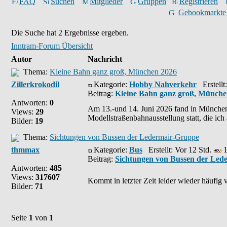
FAQ
Suchen
Mitglieder
Gruppen
Registrieren
Gebookmarkte
Die Suche hat 2 Ergebnisse ergeben.
Inntram-Forum Übersicht
Autor
Nachricht
Thema:
Kleine Bahn ganz groß, München 2026
Zillerkrokodil
Kategorie:
Hobby Nahverkehr
Erstellt:
Beitrag:
Kleine Bahn ganz groß, Münche
Antworten:
0
Am 13.-und 14. Juni 2026 fand in Münch
Views:
29
Modellstraßenbahnausstellung statt, die ich 
Bilder:
19
Thema:
Sichtungen von Bussen der Ledermair-Gruppe
thmmax
Kategorie:
Bus
Erstellt: Vor 12 Std.
1
Beitrag:
Sichtungen von Bussen der Led
Antworten:
485
Views:
317607
Kommt in letzter Zeit leider wieder häufig 
Bilder:
71
Seite
1
von
1