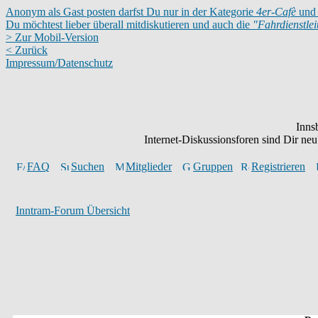
Anonym als Gast posten darfst Du nur in der Kategorie
4er-Cafè
und 
Du möchtest lieber überall mitdiskutieren und auch die
"Fahrdienstle
> Zur Mobil-Version
< Zurück
Impressum/Datenschutz
Inns
Internet-Diskussionsforen sind Dir n
FAQ
Suchen
Mitglieder
Gruppen
Registrieren
Inntram-Forum Übersicht