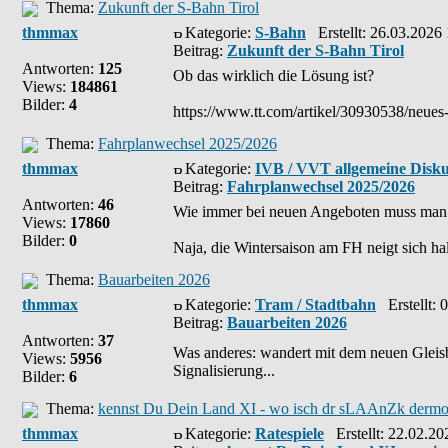
Thema:
Zukunft der S-Bahn Tirol
thmmax
Kategorie:
S-Bahn
Erstellt: 26.03.2026
Beitrag:
Zukunft der S-Bahn Tirol
Antworten:
125
Ob das wirklich die Lösung ist?
Views:
184861
Bilder:
4
https://www.tt.com/artikel/30930538/neues-
Thema:
Fahrplanwechsel 2025/2026
thmmax
Kategorie:
IVB / VVT allgemeine Disku
Beitrag:
Fahrplanwechsel 2025/2026
Antworten:
46
Wie immer bei neuen Angeboten muss man d
Views:
17860
Bilder:
0
Naja, die Wintersaison am FH neigt sich ha
Thema:
Bauarbeiten 2026
thmmax
Kategorie:
Tram / Stadtbahn
Erstellt: 
Beitrag:
Bauarbeiten 2026
Antworten:
37
Was anderes: wandert mit dem neuen Gleisb
Views:
5956
Signalisierung...
Bilder:
6
Thema:
kennst Du Dein Land XI - wo isch dr sLAAnZk dermol
thmmax
Kategorie:
Ratespiele
Erstellt: 22.02.20