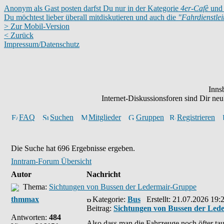
Anonym als Gast posten darfst Du nur in der Kategorie
4er-Cafè
und 
Du möchtest lieber überall mitdiskutieren und auch die
"Fahrdienstle
> Zur Mobil-Version
< Zurück
Impressum/Datenschutz
Inns
Internet-Diskussionsforen sind Dir n
FAQ
Suchen
Mitglieder
Gruppen
Registrieren
Die Suche hat 696 Ergebnisse ergeben.
Inntram-Forum Übersicht
Autor
Nachricht
Thema:
Sichtungen von Bussen der Ledermair-Gruppe
thmmax
Kategorie:
Bus
Erstellt: 21.07.2026 19:
Beitrag:
Sichtungen von Bussen der Led
Antworten:
484
Also dass man die Fahrzeuge noch öfter taus