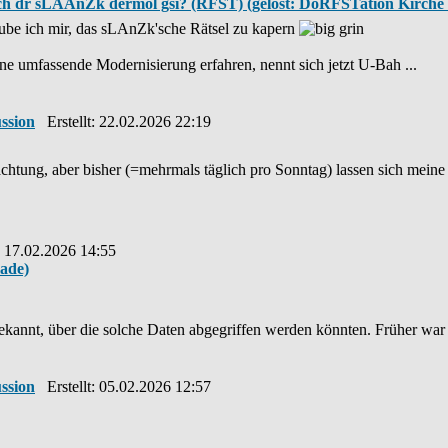
ch dr sLAAnZk dermol gsi? (RFST) (gelöst: DoRFSTation Kirche 
ube ich mir, das sLAnZk'sche Rätsel zu kapern
ine umfassende Modernisierung erfahren, nennt sich jetzt U-Bah ...
ssion
Erstellt: 22.02.2026 22:19
bachtung, aber bisher (=mehrmals täglich pro Sonntag) lassen sich mein
: 17.02.2026 14:55
ade)
le bekannt, über die solche Daten abgegriffen werden könnten. Früher wa
ssion
Erstellt: 05.02.2026 12:57