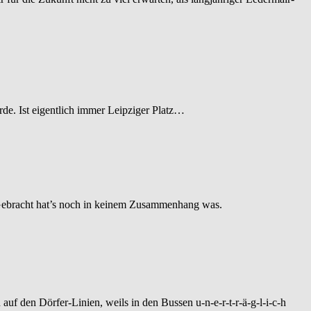
rde. Ist eigentlich immer Leipziger Platz…
 Gebracht hat’s noch in keinem Zusammenhang was.
uf den Dörfer-Linien, weils in den Bussen u-n-e-r-t-r-ä-g-l-i-c-h