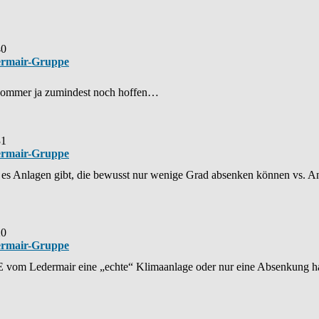
40
ermair-Gruppe
Sommer ja zumindest noch hoffen…
31
ermair-Gruppe
 es Anlagen gibt, die bewusst nur wenige Grad absenken können vs. Anl
20
ermair-Gruppe
 E vom Ledermair eine „echte“ Klimaanlage oder nur eine Absenkung ha