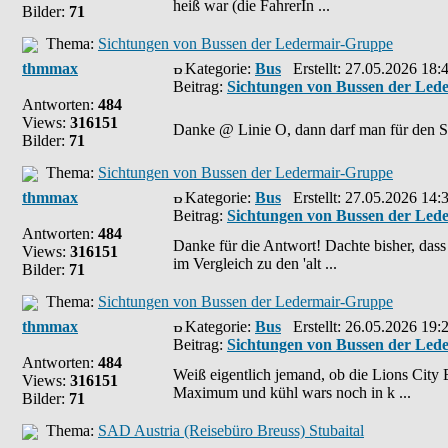
heiß war (die FahrerIn ...
Bilder:
71
Thema:
Sichtungen von Bussen der Ledermair-Gruppe
thmmax
Kategorie:
Bus
Erstellt: 27.05.2026 18:
Beitrag:
Sichtungen von Bussen der Led
Antworten:
484
Views:
316151
Danke @ Linie O, dann darf man für den 
Bilder:
71
Thema:
Sichtungen von Bussen der Ledermair-Gruppe
thmmax
Kategorie:
Bus
Erstellt: 27.05.2026 14:
Beitrag:
Sichtungen von Bussen der Led
Antworten:
484
Danke für die Antwort! Dachte bisher, dass
Views:
316151
im Vergleich zu den 'alt ...
Bilder:
71
Thema:
Sichtungen von Bussen der Ledermair-Gruppe
thmmax
Kategorie:
Bus
Erstellt: 26.05.2026 19:
Beitrag:
Sichtungen von Bussen der Led
Antworten:
484
Weiß eigentlich jemand, ob die Lions City
Views:
316151
Maximum und kühl wars noch in k ...
Bilder:
71
Thema:
SAD Austria (Reisebüro Breuss) Stubaital