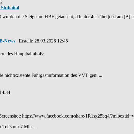
22
Stubaital
wurden die Steige am HBF getauscht, d.h. der 4er fährt jetzt am (B) u
VB-News
Erstellt: 28.03.2026 12:45
erre des Hauptbahnhofs:
ie nichtexistente Fahrgastinformation des VVT geni ...
 14:34
in Screenshot: https://www.facebook.com/share/1R1sg25bq4/?mibextid
 Telfs nur 7 Min ...