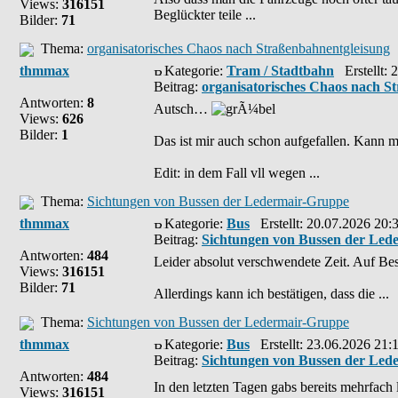
Views:
316151
Beglückter teile ...
Bilder:
71
Thema:
organisatorisches Chaos nach Straßenbahnentgleisung
thmmax
Kategorie:
Tram / Stadtbahn
Erstellt: 
Beitrag:
organisatorisches Chaos nach S
Antworten:
8
Autsch…
Views:
626
Bilder:
1
Das ist mir auch schon aufgefallen. Kann m
Edit: in dem Fall vll wegen ...
Thema:
Sichtungen von Bussen der Ledermair-Gruppe
thmmax
Kategorie:
Bus
Erstellt: 20.07.2026 20:
Beitrag:
Sichtungen von Bussen der Led
Antworten:
484
Leider absolut verschwendete Zeit. Auf B
Views:
316151
Bilder:
71
Allerdings kann ich bestätigen, dass die ...
Thema:
Sichtungen von Bussen der Ledermair-Gruppe
thmmax
Kategorie:
Bus
Erstellt: 23.06.2026 21:
Beitrag:
Sichtungen von Bussen der Led
Antworten:
484
In den letzten Tagen gabs bereits mehrfach
Views:
316151