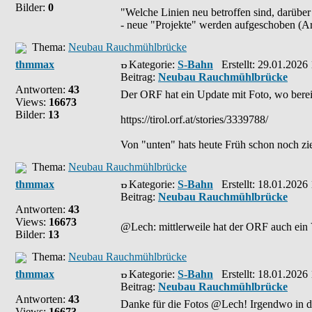
Bilder:
0
"Welche Linien neu betroffen sind, darübe
- neue "Projekte" werden aufgeschoben (Ar 
Thema:
Neubau Rauchmühlbrücke
thmmax
Kategorie:
S-Bahn
Erstellt: 29.01.2026
Beitrag:
Neubau Rauchmühlbrücke
Antworten:
43
Der ORF hat ein Update mit Foto, wo berei
Views:
16673
Bilder:
13
https://tirol.orf.at/stories/3339788/
Von "unten" hats heute Früh schon noch zie
Thema:
Neubau Rauchmühlbrücke
thmmax
Kategorie:
S-Bahn
Erstellt: 18.01.2026
Beitrag:
Neubau Rauchmühlbrücke
Antworten:
43
Views:
16673
@Lech: mittlerweile hat der ORF auch ein V
Bilder:
13
Thema:
Neubau Rauchmühlbrücke
thmmax
Kategorie:
S-Bahn
Erstellt: 18.01.2026
Beitrag:
Neubau Rauchmühlbrücke
Antworten:
43
Danke für die Fotos @Lech! Irgendwo in de
Views:
16673