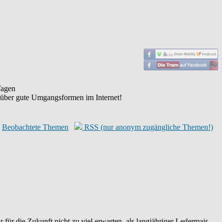
agen
 über gute Umgangsformen im Internet!
Beobachtete Themen
RSS (nur anonym zugängliche Themen!)
 für die Zukunft nicht zu viel erwarten, als langjähriger Ledermair-