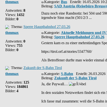
thmmax
Kategorie:
Bus
Erstellt: 16.05.2026 10:
Beitrag:
SAD Austria (Reisebüro Breuss) 
Antworten:
8
Dazu noch eine Randnotiz: bei 504 und 590 
Views:
1432
irgendwie Sinn macht (501/2/3 ...
Bilder:
0
Thema:
Sperre Hauptbahnhof 27.03.26
thmmax
Kategorie:
Aktuelle Meldungen und I
Beitrag:
Sperre Hauptbahnhof 27.03.26
Antworten:
0
Gestern kam es zu einer mehrstündigen Sp
Views:
755
Bilder:
0
https://tirol.orf.at/stories/3347760/
Als Betroffener durfte man wieder einmal d
Thema:
Zukunft der S-Bahn Tirol
thmmax
Kategorie:
S-Bahn
Erstellt: 26.03.2026
Beitrag:
Zukunft der S-Bahn Tirol
Antworten:
125
Ja, die Paywall…
Views:
184861
Bilder:
4
In den sozialen Netzwerken findet sich e
Ich fasse mal zusammen: weil die S-Bahn in