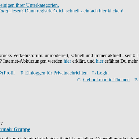
einigen ihrer Unterkategorien.
itung"
lesen? Dann registrier' dich schnell - einfach hier klicken!
brucks Verkehrsforum: unmoderiert, schnell und immer aktuell - seit
0
T
eu? Internet-Abkürzungen werden
hier
erklärt, und
hier
erfährst Du mehr
Profil
Einloggen für Privatnachrichten
Login
Gebookmarkte Themen
27
ermair-Gruppe
cht kann ich mir ehrlich gesagt nicht vorstellen. Generell würde ich mir