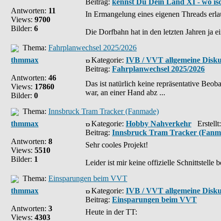
Beitrag:
kennst Du Dein Land XI - wo is
Antworten:
11
In Ermangelung eines eigenen Threads erla
Views:
9700
Bilder:
6
Die Dorfbahn hat in den letzten Jahren ja e
Thema:
Fahrplanwechsel 2025/2026
thmmax
Kategorie:
IVB / VVT allgemeine Disku
Beitrag:
Fahrplanwechsel 2025/2026
Antworten:
46
Das ist natürlich keine repräsentative Beo
Views:
17860
war, an einer Hand abz ...
Bilder:
0
Thema:
Innsbruck Tram Tracker (Fanmade)
thmmax
Kategorie:
Hobby Nahverkehr
Erstellt
Beitrag:
Innsbruck Tram Tracker (Fanm
Antworten:
8
Sehr cooles Projekt!
Views:
5510
Bilder:
1
Leider ist mir keine offizielle Schnittstel
Thema:
Einsparungen beim VVT
thmmax
Kategorie:
IVB / VVT allgemeine Disku
Beitrag:
Einsparungen beim VVT
Antworten:
3
Heute in der TT:
Views:
4303