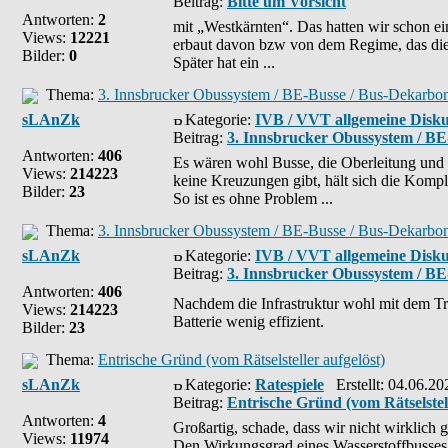
Beitrag:
Bitte um Vorsicht
Antworten:
2
mit „Westkärnten“. Das hatten wir schon ei
Views:
12221
erbaut davon bzw von dem Regime, das die
Bilder:
0
Später hat ein ...
Thema:
3. Innsbrucker Obussystem / BE-Busse / Bus-Dekarbon
sLAnZk
Kategorie:
IVB / VVT allgemeine Disku
Beitrag:
3. Innsbrucker Obussystem / BE
Antworten:
406
Es wären wohl Busse, die Oberleitung und
Views:
214223
keine Kreuzungen gibt, hält sich die Kompl
Bilder:
23
So ist es ohne Problem ...
Thema:
3. Innsbrucker Obussystem / BE-Busse / Bus-Dekarbon
sLAnZk
Kategorie:
IVB / VVT allgemeine Disku
Beitrag:
3. Innsbrucker Obussystem / BE
Antworten:
406
Nachdem die Infrastruktur wohl mit dem T
Views:
214223
Batterie wenig effizient.
Bilder:
23
Thema:
Entrische Gründ (vom Rätselsteller aufgelöst)
sLAnZk
Kategorie:
Ratespiele
Erstellt: 04.06.20
Beitrag:
Entrische Gründ (vom Rätselstell
Antworten:
4
Großartig, schade, dass wir nicht wirklich 
Views:
11974
Den Wirkungsgrad eines Wasserstoffbusses 