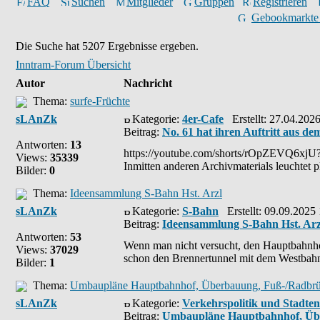
FAQ
Suchen
Mitglieder
Gruppen
Registrieren
Gebookmarkte
Die Suche hat 5207 Ergebnisse ergeben.
Inntram-Forum Übersicht
Autor
Nachricht
Thema:
surfe-Früchte
sLAnZk
Kategorie:
4er-Cafe
Erstellt: 27.04.202
Beitrag:
No. 61 hat ihren Auftritt aus 
Antworten:
13
https://youtube.com/shorts/rOpZEVQ6xj
Views:
35339
Inmitten anderen Archivmaterials leuchtet 
Bilder:
0
Thema:
Ideensammlung S-Bahn Hst. Arzl
sLAnZk
Kategorie:
S-Bahn
Erstellt: 09.09.2025
Beitrag:
Ideensammlung S-Bahn Hst. Arz
Antworten:
53
Wenn man nicht versucht, den Hauptbahnhof
Views:
37029
schon den Brennertunnel mit dem Westbahnh
Bilder:
1
Thema:
Umbaupläne Hauptbahnhof, Überbauung, Fuß-/Radbrüc
sLAnZk
Kategorie:
Verkehrspolitik und Stadte
Beitrag:
Umbaupläne Hauptbahnhof, Übe