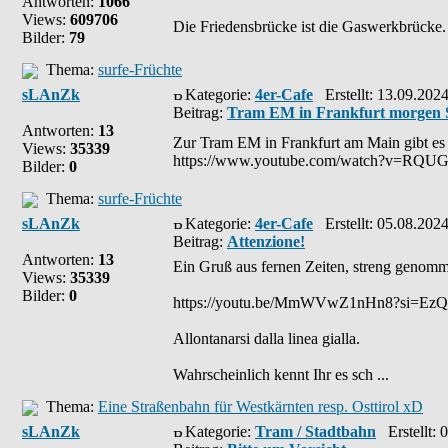
Antworten:
1066
Views:
609706
Die Friedensbrücke ist die Gaswerkbrücke.
Bilder:
79
Thema:
surfe-Früchte
sLAnZk
Kategorie:
4er-Cafe
Erstellt: 13.09.202
Beitrag:
Tram EM in Frankfurt morgen 
Antworten:
13
Zur Tram EM in Frankfurt am Main gibt es 
Views:
35339
https://www.youtube.com/watch?v=RQU
Bilder:
0
Thema:
surfe-Früchte
sLAnZk
Kategorie:
4er-Cafe
Erstellt: 05.08.202
Beitrag:
Attenzione!
Antworten:
13
Ein Gruß aus fernen Zeiten, streng genom
Views:
35339
Bilder:
0
https://youtu.be/MmWVwZ1nHn8?si=E
Allontanarsi dalla linea gialla.
Wahrscheinlich kennt Ihr es sch ...
Thema:
Eine Straßenbahn für Westkärnten resp. Osttirol xD
sLAnZk
Kategorie:
Tram / Stadtbahn
Erstellt: 