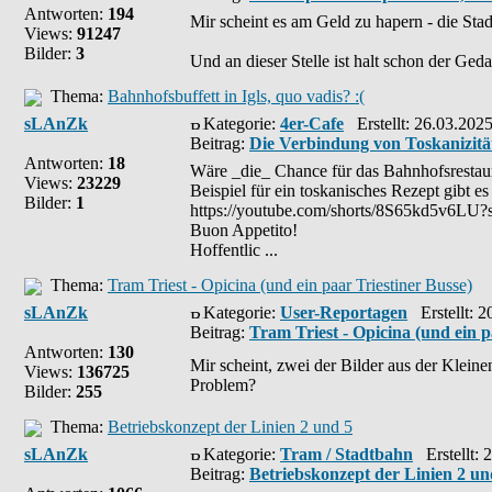
Antworten:
194
Mir scheint es am Geld zu hapern - die Stad
Views:
91247
Bilder:
3
Und an dieser Stelle ist halt schon der Ged
Thema:
Bahnhofsbuffett in Igls, quo vadis? :(
sLAnZk
Kategorie:
4er-Cafe
Erstellt: 26.03.202
Beitrag:
Die Verbindung von Toskanizit
Antworten:
18
Wäre _die_ Chance für das Bahnhofsrestaura
Views:
23229
Beispiel für ein toskanisches Rezept gibt es 
Bilder:
1
https://youtube.com/shorts/8S65kd5v6
Buon Appetito!
Hoffentlic ...
Thema:
Tram Triest - Opicina (und ein paar Triestiner Busse)
sLAnZk
Kategorie:
User-Reportagen
Erstellt: 2
Beitrag:
Tram Triest - Opicina (und ein p
Antworten:
130
Mir scheint, zwei der Bilder aus der Klein
Views:
136725
Problem?
Bilder:
255
Thema:
Betriebskonzept der Linien 2 und 5
sLAnZk
Kategorie:
Tram / Stadtbahn
Erstellt: 
Beitrag:
Betriebskonzept der Linien 2 un