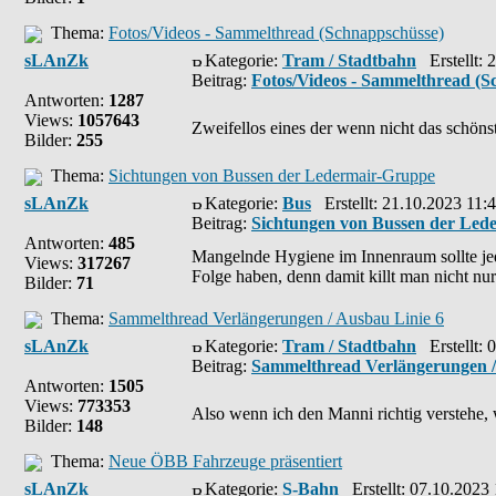
Thema:
Fotos/Videos - Sammelthread (Schnappschüsse)
sLAnZk
Kategorie:
Tram / Stadtbahn
Erstellt: 
Beitrag:
Fotos/Videos - Sammelthread (S
Antworten:
1287
Views:
1057643
Zweifellos eines der wenn nicht das schöns
Bilder:
255
Thema:
Sichtungen von Bussen der Ledermair-Gruppe
sLAnZk
Kategorie:
Bus
Erstellt: 21.10.2023 11:
Beitrag:
Sichtungen von Bussen der Led
Antworten:
485
Mangelnde Hygiene im Innenraum sollte je
Views:
317267
Folge haben, denn damit killt man nicht nur 
Bilder:
71
Thema:
Sammelthread Verlängerungen / Ausbau Linie 6
sLAnZk
Kategorie:
Tram / Stadtbahn
Erstellt: 
Beitrag:
Sammelthread Verlängerungen /
Antworten:
1505
Views:
773353
Also wenn ich den Manni richtig verstehe, wi
Bilder:
148
Thema:
Neue ÖBB Fahrzeuge präsentiert
sLAnZk
Kategorie:
S-Bahn
Erstellt: 07.10.2023