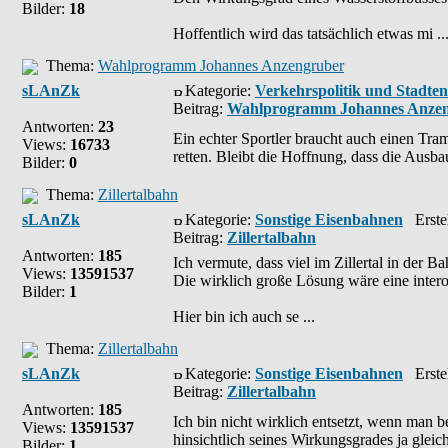
Bilder:
18
Hoffentlich wird das tatsächlich etwas mi ..
Thema:
Wahlprogramm Johannes Anzengruber
sLAnZk
Kategorie:
Verkehrspolitik und Stadte
Beitrag:
Wahlprogramm Johannes Anze
Antworten:
23
Ein echter Sportler braucht auch einen Tra
Views:
16733
retten. Bleibt die Hoffnung, dass die Ausbau
Bilder:
0
Thema:
Zillertalbahn
sLAnZk
Kategorie:
Sonstige Eisenbahnen
Erstel
Beitrag:
Zillertalbahn
Antworten:
185
Ich vermute, dass viel im Zillertal in der
Views:
13591537
Die wirklich große Lösung wäre eine intero
Bilder:
1
Hier bin ich auch se ...
Thema:
Zillertalbahn
sLAnZk
Kategorie:
Sonstige Eisenbahnen
Erstel
Beitrag:
Zillertalbahn
Antworten:
185
Ich bin nicht wirklich entsetzt, wenn man 
Views:
13591537
hinsichtlich seines Wirkungsgrades ja gleic
Bilder:
1