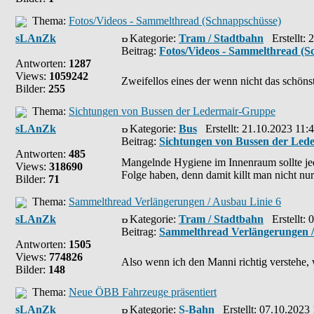
Thema:
Fotos/Videos - Sammelthread (Schnappschüsse)
sLAnZk
Kategorie:
Tram / Stadtbahn
Erstellt: 
Beitrag:
Fotos/Videos - Sammelthread (S
Antworten:
1287
Views:
1059242
Zweifellos eines der wenn nicht das schöns
Bilder:
255
Thema:
Sichtungen von Bussen der Ledermair-Gruppe
sLAnZk
Kategorie:
Bus
Erstellt: 21.10.2023 11:
Beitrag:
Sichtungen von Bussen der Led
Antworten:
485
Mangelnde Hygiene im Innenraum sollte je
Views:
318690
Folge haben, denn damit killt man nicht nur 
Bilder:
71
Thema:
Sammelthread Verlängerungen / Ausbau Linie 6
sLAnZk
Kategorie:
Tram / Stadtbahn
Erstellt: 
Beitrag:
Sammelthread Verlängerungen /
Antworten:
1505
Views:
774826
Also wenn ich den Manni richtig verstehe, wi
Bilder:
148
Thema:
Neue ÖBB Fahrzeuge präsentiert
sLAnZk
Kategorie:
S-Bahn
Erstellt: 07.10.2023