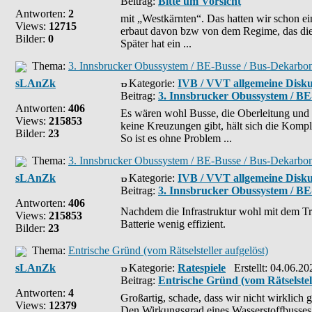
Beitrag:
Bitte um Vorsicht
Antworten:
2
mit „Westkärnten“. Das hatten wir schon ei
Views:
12715
erbaut davon bzw von dem Regime, das die
Bilder:
0
Später hat ein ...
Thema:
3. Innsbrucker Obussystem / BE-Busse / Bus-Dekarbon
sLAnZk
Kategorie:
IVB / VVT allgemeine Disku
Beitrag:
3. Innsbrucker Obussystem / BE
Antworten:
406
Es wären wohl Busse, die Oberleitung und
Views:
215853
keine Kreuzungen gibt, hält sich die Kompl
Bilder:
23
So ist es ohne Problem ...
Thema:
3. Innsbrucker Obussystem / BE-Busse / Bus-Dekarbon
sLAnZk
Kategorie:
IVB / VVT allgemeine Disku
Beitrag:
3. Innsbrucker Obussystem / BE
Antworten:
406
Nachdem die Infrastruktur wohl mit dem T
Views:
215853
Batterie wenig effizient.
Bilder:
23
Thema:
Entrische Gründ (vom Rätselsteller aufgelöst)
sLAnZk
Kategorie:
Ratespiele
Erstellt: 04.06.20
Beitrag:
Entrische Gründ (vom Rätselstell
Antworten:
4
Großartig, schade, dass wir nicht wirklich 
Views:
12379
Den Wirkungsgrad eines Wasserstoffbusses 