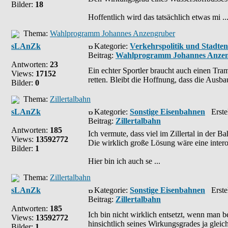
Bilder:
18
Hoffentlich wird das tatsächlich etwas mi ..
Thema:
Wahlprogramm Johannes Anzengruber
sLAnZk
Kategorie:
Verkehrspolitik und Stadte
Beitrag:
Wahlprogramm Johannes Anze
Antworten:
23
Ein echter Sportler braucht auch einen Tra
Views:
17152
retten. Bleibt die Hoffnung, dass die Ausbau
Bilder:
0
Thema:
Zillertalbahn
sLAnZk
Kategorie:
Sonstige Eisenbahnen
Erstel
Beitrag:
Zillertalbahn
Antworten:
185
Ich vermute, dass viel im Zillertal in der
Views:
13592772
Die wirklich große Lösung wäre eine intero
Bilder:
1
Hier bin ich auch se ...
Thema:
Zillertalbahn
sLAnZk
Kategorie:
Sonstige Eisenbahnen
Erstel
Beitrag:
Zillertalbahn
Antworten:
185
Ich bin nicht wirklich entsetzt, wenn man 
Views:
13592772
hinsichtlich seines Wirkungsgrades ja gleic
Bilder:
1