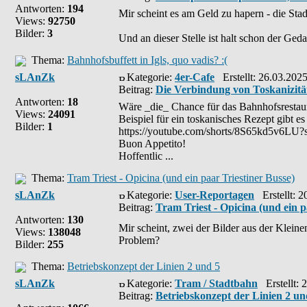
Antworten:
194
Mir scheint es am Geld zu hapern - die Stad
Views:
92750
Bilder:
3
Und an dieser Stelle ist halt schon der Ged
Thema:
Bahnhofsbuffett in Igls, quo vadis? :(
sLAnZk
Kategorie:
4er-Cafe
Erstellt: 26.03.202
Beitrag:
Die Verbindung von Toskanizit
Antworten:
18
Wäre _die_ Chance für das Bahnhofsrestaura
Views:
24091
Beispiel für ein toskanisches Rezept gibt es 
Bilder:
1
https://youtube.com/shorts/8S65kd5v6
Buon Appetito!
Hoffentlic ...
Thema:
Tram Triest - Opicina (und ein paar Triestiner Busse)
sLAnZk
Kategorie:
User-Reportagen
Erstellt: 2
Beitrag:
Tram Triest - Opicina (und ein p
Antworten:
130
Mir scheint, zwei der Bilder aus der Klein
Views:
138048
Problem?
Bilder:
255
Thema:
Betriebskonzept der Linien 2 und 5
sLAnZk
Kategorie:
Tram / Stadtbahn
Erstellt: 
Beitrag:
Betriebskonzept der Linien 2 un