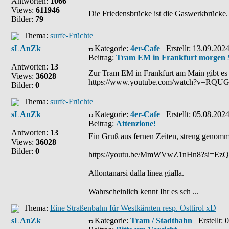
Antworten:
1066
Views:
611946
Die Friedensbrücke ist die Gaswerkbrücke.
Bilder:
79
Thema:
surfe-Früchte
sLAnZk
Kategorie:
4er-Cafe
Erstellt: 13.09.202
Beitrag:
Tram EM in Frankfurt morgen 
Antworten:
13
Zur Tram EM in Frankfurt am Main gibt es 
Views:
36028
https://www.youtube.com/watch?v=RQU
Bilder:
0
Thema:
surfe-Früchte
sLAnZk
Kategorie:
4er-Cafe
Erstellt: 05.08.202
Beitrag:
Attenzione!
Antworten:
13
Ein Gruß aus fernen Zeiten, streng genom
Views:
36028
Bilder:
0
https://youtu.be/MmWVwZ1nHn8?si=E
Allontanarsi dalla linea gialla.
Wahrscheinlich kennt Ihr es sch ...
Thema:
Eine Straßenbahn für Westkärnten resp. Osttirol xD
sLAnZk
Kategorie:
Tram / Stadtbahn
Erstellt: 