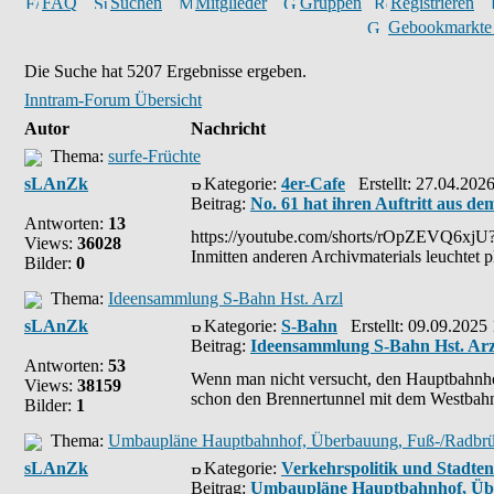
FAQ
Suchen
Mitglieder
Gruppen
Registrieren
Gebookmarkte
Die Suche hat 5207 Ergebnisse ergeben.
Inntram-Forum Übersicht
Autor
Nachricht
Thema:
surfe-Früchte
sLAnZk
Kategorie:
4er-Cafe
Erstellt: 27.04.202
Beitrag:
No. 61 hat ihren Auftritt aus 
Antworten:
13
https://youtube.com/shorts/rOpZEVQ6xj
Views:
36028
Inmitten anderen Archivmaterials leuchtet 
Bilder:
0
Thema:
Ideensammlung S-Bahn Hst. Arzl
sLAnZk
Kategorie:
S-Bahn
Erstellt: 09.09.2025
Beitrag:
Ideensammlung S-Bahn Hst. Arz
Antworten:
53
Wenn man nicht versucht, den Hauptbahnhof
Views:
38159
schon den Brennertunnel mit dem Westbahnh
Bilder:
1
Thema:
Umbaupläne Hauptbahnhof, Überbauung, Fuß-/Radbrüc
sLAnZk
Kategorie:
Verkehrspolitik und Stadte
Beitrag:
Umbaupläne Hauptbahnhof, Übe