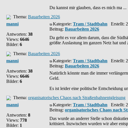
Du kannst mir glauben, dass es mich ma ...
Thema:
Bauarbeiten 2026
manni
Kategorie:
Tram / Stadtbahn
Erstellt: 
Beitrag:
Bauarbeiten 2026
Antworten:
38
Da geht es vor allem darum, dass die Südh
Views:
6646
größte Auslastung im ganzen Netz hat und z
Bilder:
6
Thema:
Bauarbeiten 2026
manni
Kategorie:
Tram / Stadtbahn
Erstellt: 
Beitrag:
Bauarbeiten 2026
Antworten:
38
Natürlich könnte man die immer verlängern,
Views:
6646
Geld.
Bilder:
6
Es ist leider eine politische Entscheidung 
Thema:
organisatorisches Chaos nach Straßenbahnentgleisung
manni
Kategorie:
Tram / Stadtbahn
Erstellt: 
Beitrag:
organisatorisches Chaos nach S
Antworten:
8
Das wurde an anderer Stelle schon diskuti
Views:
778
kritisiert. Inzwischen wurden wir aber entsp
Bilder:
1