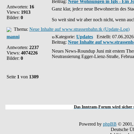
Beitrag:
Neue Wohnungen in Igls - Ein Jo
Antworten:
16
Ganz klar, jede:r neue Bewohner:in des Stadtt
Views:
1913
Bilder:
0
So weit sind wir aber noch nicht, wenn auc
Thema:
Neue Inhalte auf www.strassenbahn.tk (Update-Log)
manni
Kategorie:
Updates
Erstellt: 07.06.2026
Beitrag:
Neue Inhalte auf www.strassenb
Antworten:
2237
Neues News-Roundup Juni mit erstem Them
Views:
4074226
Neutrassierung Egger-Lienz-Straße, Februar
Bilder:
0
Seite
1
von
1309
Das Inntram-Forum wird sicher u
Powered by
phpBB
© 2001,
Deutsche Ü