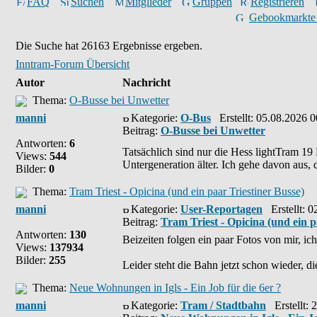
FAQ
Suchen
Mitglieder
Gruppen
Registrieren
Gebookmarkte
Die Suche hat 26163 Ergebnisse ergeben.
Inntram-Forum Übersicht
Autor
Nachricht
Thema:
O-Busse bei Unwetter
manni
Kategorie:
O-Bus
Erstellt: 05.08.2026 0
Beitrag:
O-Busse bei Unwetter
Antworten:
6
Tatsächlich sind nur die Hess lightTram 19
Views:
544
Untergeneration älter. Ich gehe davon aus, 
Bilder:
0
Thema:
Tram Triest - Opicina (und ein paar Triestiner Busse)
manni
Kategorie:
User-Reportagen
Erstellt: 0
Beitrag:
Tram Triest - Opicina (und ein p
Antworten:
130
Beizeiten folgen ein paar Fotos von mir, ic
Views:
137934
Bilder:
255
Leider steht die Bahn jetzt schon wieder, di
Thema:
Neue Wohnungen in Igls - Ein Job für die 6er ?
manni
Kategorie:
Tram / Stadtbahn
Erstellt: 