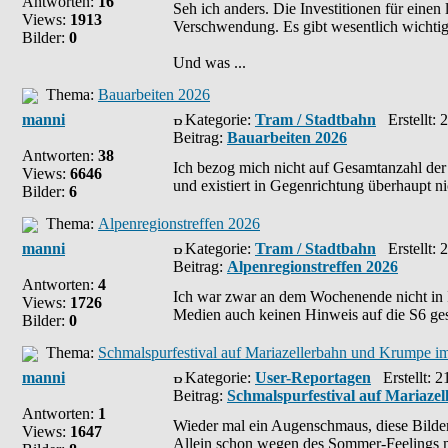
Antworten:
16
Seh ich anders. Die Investitionen für ein
Views:
1913
Verschwendung. Es gibt wesentlich wichtige
Bilder:
0
Und was ...
Thema:
Bauarbeiten 2026
manni
Kategorie:
Tram / Stadtbahn
Erstellt: 
Beitrag:
Bauarbeiten 2026
Antworten:
38
Ich bezog mich nicht auf Gesamtanzahl der 
Views:
6646
und existiert in Gegenrichtung überhaupt nich
Bilder:
6
Thema:
Alpenregionstreffen 2026
manni
Kategorie:
Tram / Stadtbahn
Erstellt: 
Beitrag:
Alpenregionstreffen 2026
Antworten:
4
Ich war zwar an dem Wochenende nicht in I
Views:
1726
Medien auch keinen Hinweis auf die S6 gese
Bilder:
0
Thema:
Schmalspurfestival auf Mariazellerbahn und Krumpe i
manni
Kategorie:
User-Reportagen
Erstellt: 2
Beitrag:
Schmalspurfestival auf Mariaz
Antworten:
1
Wieder mal ein Augenschmaus, diese Bilde
Views:
1647
Allein schon wegen des Sommer-Feelings m