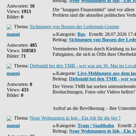
Beitrag:
Neue Wohnungen in Igls - Ein Jo
Antworten:
16
Die "knappen Finanzmittel" sind vor allem
Views:
1913
Problem sind die aktuellen politischen Verhä
Bilder:
0
Thema:
Sichtungen von Bussen der Ledermair-Gruppe
manni
Kategorie:
Bus
Erstellt: 28.07.2026 17:
Beitrag:
Sichtungen von Bussen der Led
Antworten:
485
Vermindertes Heizen durch Kleidung zu komp
Views:
318583
Fahrgästen, die sich in Öffis ihrer Oberbekl
Bilder:
71
Thema:
Diebstahl bei den TMB - wer war am 30. Mai im Loc
manni
Kategorie:
Live-Meldungen aus dem lauf
Beitrag:
Diebstahl bei den TMB - wer w
Antworten:
0
Der Verein TMB hat soeben untenstehenden
Views:
433
Beobachtungen, Fotos oder Videos helfen?
Bilder:
0
Aufruf an die Bevölkerung – Ihre Unterstütz
Thema:
Neue Wohnungen in Igls - Ein Job für die 6er ?
manni
Kategorie:
Tram / Stadtbahn
Erstellt: 
Beitrag:
Neue Wohnungen in Igls - Ein Jo