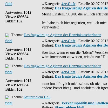
fidel
Kategorie:
4er-Cafe
Erstellt: 02.07.201
Beitrag:
Das fragwürdige Agieren der B
Antworten:
1012
Meine Einstellung, gut, die will ich erläuter
Views:
699534
Bilder:
102
Ich habe mich hier registriert, weil ich mic
verzweifelt, ...
Thema:
Das fragwürdige Agieren der BenzinkutscherInnen
fidel
Kategorie:
4er-Cafe
Erstellt: 02.07.2012
Beitrag:
Das fragwürdige Agieren der B
Antworten:
1012
Sowieso, wenn es um die "bösen" Verstöße g
Views:
699534
wäre interessant zu wissen, wie du zur "Dur
Bilder:
102
Thema:
Das fragwürdige Agieren der BenzinkutscherInnen
fidel
Kategorie:
4er-Cafe
Erstellt: 01.07.201
Beitrag:
Das fragwürdige Agieren der B
Antworten:
1012
manchmal frag ich mich schon, ob nicht so 
Views:
699534
andere Poster hier (...und nachdem ich irgen
Bilder:
102
Thema:
Stauproblem Hall
fidel
Kategorie:
Verkehrspolitik und Stadte
Beitrag:
Stauproblem Hall