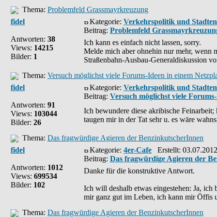
Thema:
Problemfeld Grassmayrkreuzung
fidel
Kategorie:
Verkehrspolitik und Stadte
Beitrag:
Problemfeld Grassmayrkreuzun
Antworten:
38
Ich kann es einfach nicht lassen, sorry.
Views:
14215
Melde mich aber ohnehin nur mehr, wenn mi
Bilder:
1
Straßenbahn-Ausbau-Generaldiskussion von
Thema:
Versuch möglichst viele Forums-Ideen in einem Netzpl
fidel
Kategorie:
Verkehrspolitik und Stadte
Beitrag:
Versuch möglichst viele Forums-
Antworten:
91
Ich bewundere diese akribische Feinarbeit;
Views:
103044
taugen mir in der Tat sehr u. es wäre wahns
Bilder:
26
Thema:
Das fragwürdige Agieren der BenzinkutscherInnen
fidel
Kategorie:
4er-Cafe
Erstellt: 03.07.201
Beitrag:
Das fragwürdige Agieren der B
Antworten:
1012
Danke für die konstruktive Antwort.
Views:
699534
Bilder:
102
Ich will deshalb etwas eingestehen: Ja, 
mir ganz gut im Leben, ich kann mir Öffis u.
Thema:
Das fragwürdige Agieren der BenzinkutscherInnen