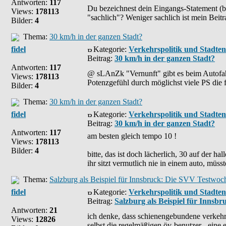
Antworten:
117
Du bezeichnest dein Eingangs-Statement (be
Views:
178113
"sachlich"? Weniger sachlich ist mein Beitra
Bilder:
4
Thema:
30 km/h in der ganzen Stadt?
fidel
Kategorie:
Verkehrspolitik und Stadte
Beitrag:
30 km/h in der ganzen Stadt?
Antworten:
117
@ sLAnZk "Vernunft" gibt es beim Autofah
Views:
178113
Potenzgefühl durch möglichst viele PS die f
Bilder:
4
Thema:
30 km/h in der ganzen Stadt?
fidel
Kategorie:
Verkehrspolitik und Stadte
Beitrag:
30 km/h in der ganzen Stadt?
Antworten:
117
am besten gleich tempo 10 !
Views:
178113
Bilder:
4
bitte, das ist doch lächerlich, 30 auf der ha
ihr sitzt vermutlich nie in einem auto, müsst
Thema:
Salzburg als Beispiel für Innsbruck: Die SVV Testwoche
fidel
Kategorie:
Verkehrspolitik und Stadte
Beitrag:
Salzburg als Beispiel für Innsbr
Antworten:
21
ich denke, dass schienengebundene verkehrsm
Views:
12826
selbst die regelmäßigen öv-benutzer - eine e