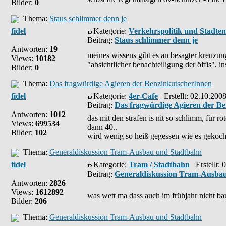
Bilder:
0
Thema:
Staus schlimmer denn je
fidel
Kategorie:
Verkehrspolitik und Stadte
Beitrag:
Staus schlimmer denn je
Antworten:
19
meines wissens gibt es an besagter kreuzung
Views:
10182
"absichtlicher benachteiligung der öffis", 
Bilder:
0
Thema:
Das fragwürdige Agieren der BenzinkutscherInnen
fidel
Kategorie:
4er-Cafe
Erstellt: 02.10.200
Beitrag:
Das fragwürdige Agieren der B
Antworten:
1012
das mit den strafen is nit so schlimm, für r
Views:
699534
dann 40..
Bilder:
102
wird wenig so heiß gegessen wie es gekoch
Thema:
Generaldiskussion Tram-Ausbau und Stadtbahn
fidel
Kategorie:
Tram / Stadtbahn
Erstellt: 
Beitrag:
Generaldiskussion Tram-Ausba
Antworten:
2826
Views:
1612892
was wett ma dass auch im frühjahr nicht bau
Bilder:
206
Thema:
Generaldiskussion Tram-Ausbau und Stadtbahn