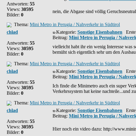
Antworten:
55
Views:
30595
nein, die Abgase sind völlig Geruchsneutr
Bilder:
0
Thema:
Mini Metro in Perugia / Nahverkehr in Südtirol
chlad
Kategorie:
Sonstige Eisenbahnen
Erstel
Beitrag:
Mini Metro in Perugia / Nahverk
Antworten:
55
vielleicht habt ihr ein wenig Interesse was
Views:
30595
bemüht sich eigentlich sehr um den Ausbau 
Bilder:
0
Thema:
Mini Metro in Perugia / Nahverkehr in Südtirol
chlad
Kategorie:
Sonstige Eisenbahnen
Erstel
Beitrag:
Mini Metro in Perugia / Nahverk
Antworten:
55
Ich finde die Minimetro auch ein super Verk
Views:
30595
Verkehrssystem hat keine nachteile...und zur 
Bilder:
0
Thema:
Mini Metro in Perugia / Nahverkehr in Südtirol
chlad
Kategorie:
Sonstige Eisenbahnen
Erstel
Beitrag:
Mini Metro in Perugia / Nahverk
Antworten:
55
Views:
30595
Hier noch ein video dazu: http://www.mi
Bilder:
0