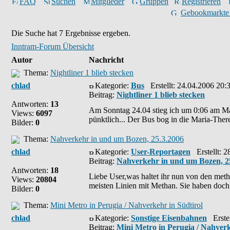
FAQ
Suchen
Mitglieder
Gruppen
Registrieren
Gebookmarkte
Die Suche hat 7 Ergebnisse ergeben.
Inntram-Forum Übersicht
Autor
Nachricht
Thema:
Nightliner 1 blieb stecken
chlad
Kategorie:
Bus
Erstellt: 24.04.2006 20:
Beitrag:
Nightliner 1 blieb stecken
Antworten:
13
Am Sonntag 24.04 stieg ich um 0:06 am Mark
Views:
6097
pünktlich... Der Bus bog in die Maria-Theres
Bilder:
0
Thema:
Nahverkehr in und um Bozen, 25.3.2006
chlad
Kategorie:
User-Reportagen
Erstellt: 2
Beitrag:
Nahverkehr in und um Bozen, 2
Antworten:
18
Liebe User,was haltet ihr nun von den me
Views:
20804
meisten Linien mit Methan. Sie haben doc
Bilder:
0
Thema:
Mini Metro in Perugia / Nahverkehr in Südtirol
chlad
Kategorie:
Sonstige Eisenbahnen
Erstel
Beitrag:
Mini Metro in Perugia / Nahverk