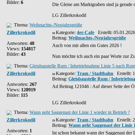
Bilder:
6
Die Gleise am Marktgraben sind ja gerade mal
LG Zillerkrokodil
Thema:
Weihnachts-/Neujahrsgrüße
Zillerkrokodil
Kategorie:
4er-Cafe
Erstellt: 05.01.202
Beitrag:
Weihnachts-/Neujahrsgrüße
Antworten:
48
Auch von mir allen ein Gutes 2026 !
Views:
154817
Bilder:
43
Nun möchte ich auch ein paar Worte zur Zuk
Thema:
Gleisbaustelle Rum / Inbetriebnahme Linie 5 nach Ru
Zillerkrokodil
Kategorie:
Tram / Stadtbahn
Erstellt: 
Beitrag:
Gleisbaustelle Rum / Inbetrieb
Antworten:
267
Ad Beitrag 121046 : Auf dieser Seite der 
Views:
128919
Bilder:
115
LG Zillerkrokodil
Thema:
Wann geht Saggenast der Linie 1 wieder in Betrieb ?
Zillerkrokodil
Kategorie:
Tram / Stadtbahn
Erstellt: 
Beitrag:
Wann geht Saggenast der Linie 1
Antworten:
1
Ist schon bekannt wann der Saggenast der L