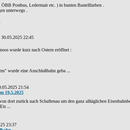
 ÖBB Postbus, Ledermair etc. ) in bunten Bastellfarben .
gen unterwegs .
.
: 30.05.2025 22:45
os wurde kurz nach Ostern eröffnet :
ums" wurde eine Anschlußbahn geba ...
0.05.2025 21:54
am 19.5.2025
von dort zurück nach Schaftenau um den ganz alltäglichen Eisenbahnb
is ...
025 23:37
ilbahn