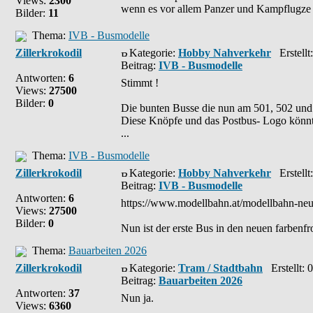
Views:
2300
wenn es vor allem Panzer und Kampflugze .
Bilder:
11
Thema:
IVB - Busmodelle
Zillerkrokodil
Kategorie:
Hobby Nahverkehr
Erstellt
Beitrag:
IVB - Busmodelle
Antworten:
6
Stimmt !
Views:
27500
Bilder:
0
Die bunten Busse die nun am 501, 502 und 
Diese Knöpfe und das Postbus- Logo könnt
...
Thema:
IVB - Busmodelle
Zillerkrokodil
Kategorie:
Hobby Nahverkehr
Erstellt
Beitrag:
IVB - Busmodelle
Antworten:
6
https://www.modellbahn.at/modellbahn-ne
Views:
27500
Bilder:
0
Nun ist der erste Bus in den neuen farbenf
Thema:
Bauarbeiten 2026
Zillerkrokodil
Kategorie:
Tram / Stadtbahn
Erstellt: 
Beitrag:
Bauarbeiten 2026
Antworten:
37
Nun ja.
Views:
6360