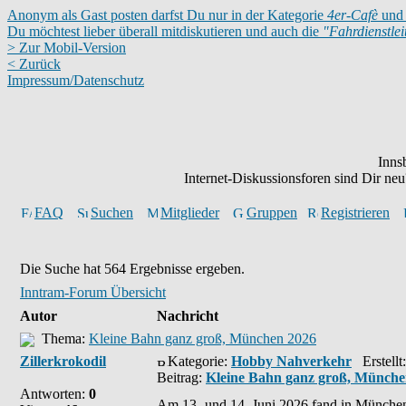
Anonym als Gast posten darfst Du nur in der Kategorie
4er-Cafè
und 
Du möchtest lieber überall mitdiskutieren und auch die
"Fahrdienstle
> Zur Mobil-Version
< Zurück
Impressum/Datenschutz
Inns
Internet-Diskussionsforen sind Dir n
FAQ
Suchen
Mitglieder
Gruppen
Registrieren
Die Suche hat 564 Ergebnisse ergeben.
Inntram-Forum Übersicht
Autor
Nachricht
Thema:
Kleine Bahn ganz groß, München 2026
Zillerkrokodil
Kategorie:
Hobby Nahverkehr
Erstellt:
Beitrag:
Kleine Bahn ganz groß, Münche
Antworten:
0
Am 13.-und 14. Juni 2026 fand in München