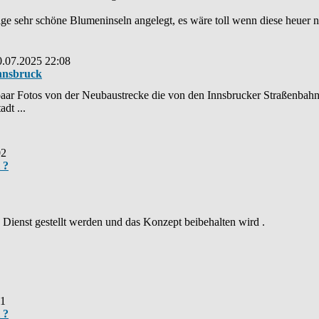
e sehr schöne Blumeninseln angelegt, es wäre toll wenn diese heuer n
0.07.2025 22:08
Innsbruck
paar Fotos von der Neubaustrecke die von den Innsbrucker Straßenbahnl
dt ...
02
 ?
n Dienst gestellt werden und das Konzept beibehalten wird .
11
 ?