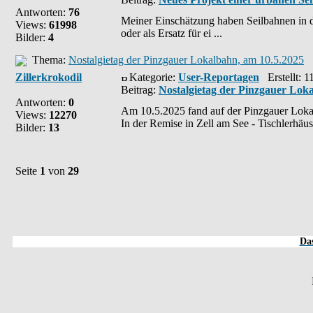
Antworten:
76
Meiner Einschätzung haben Seilbahnen in der
Views:
61998
oder als Ersatz für ei ...
Bilder:
4
Thema:
Nostalgietag der Pinzgauer Lokalbahn, am 10.5.2025
Zillerkrokodil
Kategorie:
User-Reportagen
Erstellt: 1
Beitrag:
Nostalgietag der Pinzgauer Lok
Antworten:
0
Am 10.5.2025 fand auf der Pinzgauer Lokalb
Views:
12270
In der Remise in Zell am See - Tischlerhäus
Bilder:
13
Seite
1
von
29
Das