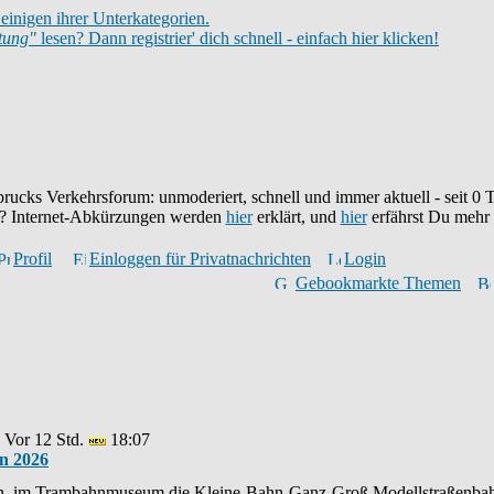
einigen ihrer Unterkategorien.
itung"
lesen? Dann registrier' dich schnell - einfach hier klicken!
brucks Verkehrsforum: unmoderiert, schnell und immer aktuell - seit
0
T
eu? Internet-Abkürzungen werden
hier
erklärt, und
hier
erfährst Du mehr
Profil
Einloggen für Privatnachrichten
Login
Gebookmarkte Themen
 Vor 12 Std.
18:07
n 2026
, im Trambahnmuseum die Kleine-Bahn-Ganz-Groß Modellstraßenbahnaus