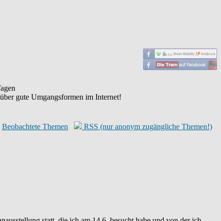
agen
 über gute Umgangsformen im Internet!
Beobachtete Themen
RSS (nur anonym zugängliche Themen!)
stellung statt, die ich am 14.6. besucht habe und von der ich