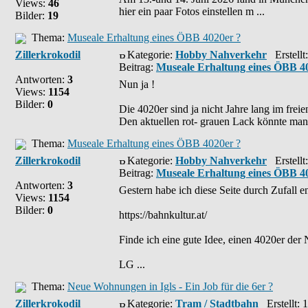
Views:
46
hier ein paar Fotos einstellen m ...
Bilder:
19
Thema:
Museale Erhaltung eines ÖBB 4020er ?
Zillerkrokodil
Kategorie:
Hobby Nahverkehr
Erstellt
Beitrag:
Museale Erhaltung eines ÖBB 4
Antworten:
3
Nun ja !
Views:
1154
Bilder:
0
Die 4020er sind ja nicht Jahre lang im frei
Den aktuellen rot- grauen Lack könnte man
Thema:
Museale Erhaltung eines ÖBB 4020er ?
Zillerkrokodil
Kategorie:
Hobby Nahverkehr
Erstellt
Beitrag:
Museale Erhaltung eines ÖBB 4
Antworten:
3
Gestern habe ich diese Seite durch Zufall en
Views:
1154
Bilder:
0
https://bahnkultur.at/
Finde ich eine gute Idee, einen 4020er der 
LG ...
Thema:
Neue Wohnungen in Igls - Ein Job für die 6er ?
Zillerkrokodil
Kategorie:
Tram / Stadtbahn
Erstellt: 