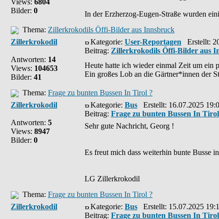
Views:
6804
Bilder:
0
In der Erzherzog-Eugen-Straße wurden einig
Thema:
Zillerkrokodils Öffi-Bilder aus Innsbruck
Zillerkrokodil
Kategorie:
User-Reportagen
Erstellt: 2
Beitrag:
Zillerkrokodils Öffi-Bilder aus 
Antworten:
14
Heute hatte ich wieder einmal Zeit um ein 
Views:
104653
Ein großes Lob an die Gärtner*innen der Sta
Bilder:
41
Thema:
Frage zu bunten Bussen In Tirol ?
Zillerkrokodil
Kategorie:
Bus
Erstellt: 16.07.2025 19:
Beitrag:
Frage zu bunten Bussen In Tirol
Antworten:
5
Sehr gute Nachricht, Georg !
Views:
8947
Bilder:
0
Es freut mich dass weiterhin bunte Busse i
LG Zillerkrokodil
Thema:
Frage zu bunten Bussen In Tirol ?
Zillerkrokodil
Kategorie:
Bus
Erstellt: 15.07.2025 19:
Beitrag:
Frage zu bunten Bussen In Tirol