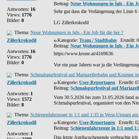
Beitrag:
Neue Wohnungen in Igls - Ein Jo
Antworten:
16
Sehr gut dass die Verlängerung der Linie 6 i
Views:
1776
Bilder:
0
LG Zillerkrokodil
Thema:
Neue Wohnungen in Igls - Ein Job für die 6er ?
Zillerkrokodil
Kategorie:
Tram / Stadtbahn
Erstellt: 
Beitrag:
Neue Wohnungen in Igls - Ein Jo
Antworten:
16
https://www.krone.at/4169636
Views:
1776
Bilder:
0
Vor ein paar Jahren war ja die Verlängerung 
Thema:
Schmalspurfestival auf Mariazellerbahn und Krumpe i
Zillerkrokodil
Kategorie:
User-Reportagen
Erstellt: 0
Beitrag:
Schmalspurfestival auf Mariaz
Antworten:
1
Vom 30.5.2026 bis zum 31.05.2026 fand a
Views:
1572
Schmalspurfestival, organisiert von den Nie
Bilder:
8
Thema:
Schienenfahrzeuge in 1:1 und 1:35 in West-Ungarn am
Zillerkrokodil
Kategorie:
User-Reportagen
Erstellt: 0
Beitrag:
Schienenfahrzeuge in 1:1 und 1
Antworten:
1
Das letzte Aprilwochenende verbrachte i