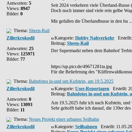
Antworten:
5
Seit 2024 verkehren viele Überland-Busse (
Views:
8947
Doch noch immer sind viele rein gelbe Wa
Bilder:
0
Mir gefallen die Überlandbusse in den bu ..
Thema:
Sheep-Rail
Zillerkrokodil
Kategorie:
Hobby Nahverkehr
Erstellt
Beitrag:
Sheep-Rail
Antworten:
25
Der Supermarkt neben dem Bahnhof Terbimo
Views:
125971
Bilder:
77
https://up.picr.de/49671281ta.jpg
Für die Belieferung des "Kliffenwaldkons
Thema:
Bahnfotos in-und um Kufstein, am 19.5.2025
Zillerkrokodil
Kategorie:
User-Reportagen
Erstellt: 2
Beitrag:
Bahnfotos in-und um Kufstein, 
Antworten:
0
Am 19.5.2025 fuhr ich nach Kufstein, und 
Views:
13093
Sehr gehofft habe ich darauf, die 139er des E
Bilder:
11
Thema:
Neues Projekt einer urbanen Seilbahn
Zillerkrokodil
Kategorie:
Seilbahnen
Erstellt: 11.05.2
Beitrag:
Neues Projekt einer urbanen Se