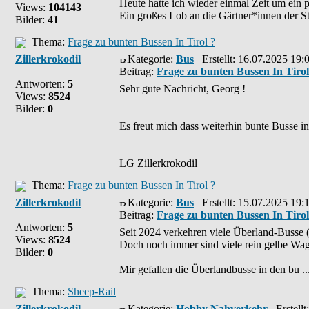
Heute hatte ich wieder einmal Zeit um ein 
Views:
104143
Ein großes Lob an die Gärtner*innen der Sta
Bilder:
41
Thema:
Frage zu bunten Bussen In Tirol ?
Zillerkrokodil
Kategorie:
Bus
Erstellt: 16.07.2025 19:
Beitrag:
Frage zu bunten Bussen In Tirol
Antworten:
5
Sehr gute Nachricht, Georg !
Views:
8524
Bilder:
0
Es freut mich dass weiterhin bunte Busse i
LG Zillerkrokodil
Thema:
Frage zu bunten Bussen In Tirol ?
Zillerkrokodil
Kategorie:
Bus
Erstellt: 15.07.2025 19:
Beitrag:
Frage zu bunten Bussen In Tirol
Antworten:
5
Seit 2024 verkehren viele Überland-Busse (
Views:
8524
Doch noch immer sind viele rein gelbe Wa
Bilder:
0
Mir gefallen die Überlandbusse in den bu ..
Thema:
Sheep-Rail
Zillerkrokodil
Kategorie:
Hobby Nahverkehr
Erstellt