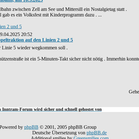
ahn zwischen Zell am See und Mittersill ein Nostalgietag statt .
l gab es ein Volksfest mit Kinderprogramm dazu . ...
ien 2 und 5
29.04.2025 20:52
eltraktion auf den Linien 2 und 5
er Linie 5 wieder wegkommen soll .
enstraße ist ein 5-Minuten-Takt sicher nicht nötig . Immerhin konnte
Gehe
 Inntram-Forum wird sicher und schnell gehostet von
Powered by
phpBB
© 2001, 2005 phpBB Group
Deutsche Übersetzung von
phpBB.de
Additional smilies by
Greensmilies.com