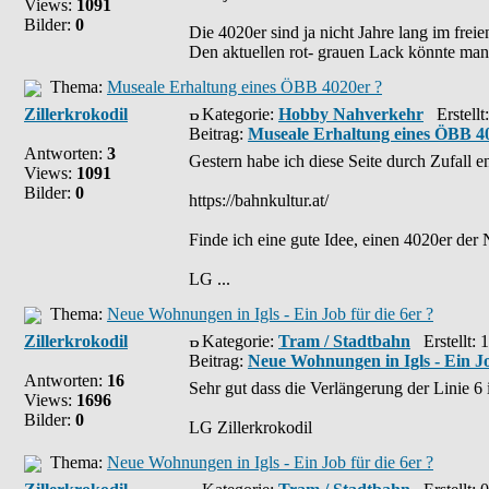
Views:
1091
Bilder:
0
Die 4020er sind ja nicht Jahre lang im frei
Den aktuellen rot- grauen Lack könnte man
Thema:
Museale Erhaltung eines ÖBB 4020er ?
Zillerkrokodil
Kategorie:
Hobby Nahverkehr
Erstellt
Beitrag:
Museale Erhaltung eines ÖBB 4
Antworten:
3
Gestern habe ich diese Seite durch Zufall en
Views:
1091
Bilder:
0
https://bahnkultur.at/
Finde ich eine gute Idee, einen 4020er der 
LG ...
Thema:
Neue Wohnungen in Igls - Ein Job für die 6er ?
Zillerkrokodil
Kategorie:
Tram / Stadtbahn
Erstellt: 
Beitrag:
Neue Wohnungen in Igls - Ein Jo
Antworten:
16
Sehr gut dass die Verlängerung der Linie 6 i
Views:
1696
Bilder:
0
LG Zillerkrokodil
Thema:
Neue Wohnungen in Igls - Ein Job für die 6er ?