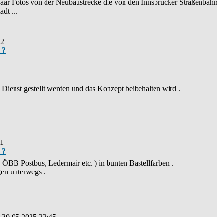
paar Fotos von der Neubaustrecke die von den Innsbrucker Straßenbahnl
dt ...
02
 ?
n Dienst gestellt werden und das Konzept beibehalten wird .
11
 ?
 ÖBB Postbus, Ledermair etc. ) in bunten Bastellfarben .
gen unterwegs .
.
: 30.05.2025 22:45