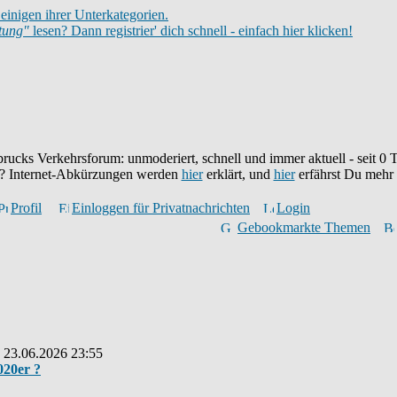
einigen ihrer Unterkategorien.
itung"
lesen? Dann registrier' dich schnell - einfach hier klicken!
brucks Verkehrsforum: unmoderiert, schnell und immer aktuell - seit
0
T
eu? Internet-Abkürzungen werden
hier
erklärt, und
hier
erfährst Du mehr
Profil
Einloggen für Privatnachrichten
Login
Gebookmarkte Themen
: 23.06.2026 23:55
020er ?