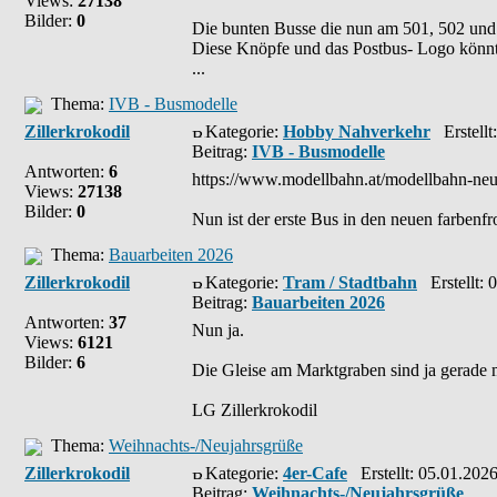
Views:
27138
Bilder:
0
Die bunten Busse die nun am 501, 502 und 
Diese Knöpfe und das Postbus- Logo könnt
...
Thema:
IVB - Busmodelle
Zillerkrokodil
Kategorie:
Hobby Nahverkehr
Erstellt
Beitrag:
IVB - Busmodelle
Antworten:
6
https://www.modellbahn.at/modellbahn-ne
Views:
27138
Bilder:
0
Nun ist der erste Bus in den neuen farbenf
Thema:
Bauarbeiten 2026
Zillerkrokodil
Kategorie:
Tram / Stadtbahn
Erstellt: 
Beitrag:
Bauarbeiten 2026
Antworten:
37
Nun ja.
Views:
6121
Bilder:
6
Die Gleise am Marktgraben sind ja gerade mal
LG Zillerkrokodil
Thema:
Weihnachts-/Neujahrsgrüße
Zillerkrokodil
Kategorie:
4er-Cafe
Erstellt: 05.01.202
Beitrag:
Weihnachts-/Neujahrsgrüße