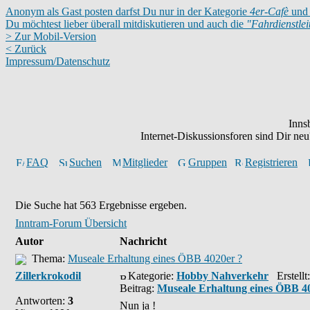
Anonym als Gast posten darfst Du nur in der Kategorie
4er-Cafè
und 
Du möchtest lieber überall mitdiskutieren und auch die
"Fahrdienstle
> Zur Mobil-Version
< Zurück
Impressum/Datenschutz
Inns
Internet-Diskussionsforen sind Dir n
FAQ
Suchen
Mitglieder
Gruppen
Registrieren
Die Suche hat 563 Ergebnisse ergeben.
Inntram-Forum Übersicht
Autor
Nachricht
Thema:
Museale Erhaltung eines ÖBB 4020er ?
Zillerkrokodil
Kategorie:
Hobby Nahverkehr
Erstellt
Beitrag:
Museale Erhaltung eines ÖBB 4
Antworten:
3
Nun ja !