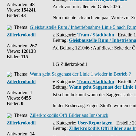
Antworten:
48
Auch von mir allen ein Gutes 2026 !
Views:
154241
Bilder:
43
Nun möchte ich auch ein paar Worte zur Zuk
Thema:
Gleisbaustelle Rum / Inbetriebnahme Linie 5 nach Ru
Zillerkrokodil
Kategorie:
Tram / Stadtbahn
Erstellt: 
Beitrag:
Gleisbaustelle Rum / Inbetrieb
Antworten:
267
Ad Beitrag 121046 : Auf dieser Seite der 
Views:
128138
Bilder:
115
LG Zillerkrokodil
Thema:
Wann geht Saggenast der Linie 1 wieder in Betrieb ?
Zillerkrokodil
Kategorie:
Tram / Stadtbahn
Erstellt: 
Beitrag:
Wann geht Saggenast der Linie 1
Antworten:
1
Ist schon bekannt wann der Saggenast der L
Views:
6455
Bilder:
0
In der Erzherzog-Eugen-Straße wurden einig
Thema:
Zillerkrokodils Öffi-Bilder aus Innsbruck
Zillerkrokodil
Kategorie:
User-Reportagen
Erstellt: 2
Beitrag:
Zillerkrokodils Öffi-Bilder aus 
Antworten:
14