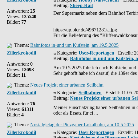
Beitrag:
Sheep-Rail
Antworten:
25
Der Supermarkt neben dem Bahnhof Terbimo
Views:
125540
Bilder:
77
https://up.picr.de/49671281ta.jpg
Für die Belieferung des "Kliffenwaldkons
Thema:
Bahnfotos in-und um Kufstein, am 19.5.2025
Zillerkrokodil
Kategorie:
User-Reportagen
Erstellt: 2
Beitrag:
Bahnfotos in-und um Kufstein, 
Antworten:
0
Am 19.5.2025 fuhr ich nach Kufstein, und 
Views:
12693
Sehr gehofft habe ich darauf, die 139er des E
Bilder:
11
Thema:
Neues Projekt einer urbanen Seilbahn
Zillerkrokodil
Kategorie:
Seilbahnen
Erstellt: 11.05.2
Beitrag:
Neues Projekt einer urbanen Se
Antworten:
76
Meiner Einschätzung haben Seilbahnen in der
Views:
61311
oder als Ersatz für ei ...
Bilder:
4
Thema:
Nostalgietag der Pinzgauer Lokalbahn, am 10.5.2025
Zillerkrokodil
Kategorie:
User-Reportagen
Erstellt: 1
Beitrag:
Nostalgietag der Pinzgauer Lok