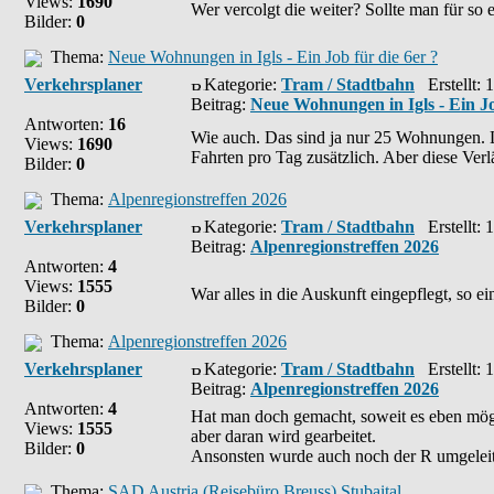
Views:
1690
Wer vercolgt die weiter? Sollte man für so
Bilder:
0
Thema:
Neue Wohnungen in Igls - Ein Job für die 6er ?
Verkehrsplaner
Kategorie:
Tram / Stadtbahn
Erstellt: 
Beitrag:
Neue Wohnungen in Igls - Ein Jo
Antworten:
16
Wie auch. Das sind ja nur 25 Wohnungen. La
Views:
1690
Fahrten pro Tag zusätzlich. Aber diese Ver
Bilder:
0
Thema:
Alpenregionstreffen 2026
Verkehrsplaner
Kategorie:
Tram / Stadtbahn
Erstellt: 
Beitrag:
Alpenregionstreffen 2026
Antworten:
4
Views:
1555
War alles in die Auskunft eingepflegt, so e
Bilder:
0
Thema:
Alpenregionstreffen 2026
Verkehrsplaner
Kategorie:
Tram / Stadtbahn
Erstellt: 
Beitrag:
Alpenregionstreffen 2026
Antworten:
4
Hat man doch gemacht, soweit es eben mög
Views:
1555
aber daran wird gearbeitet.
Bilder:
0
Ansonsten wurde auch noch der R umgeleit
Thema:
SAD Austria (Reisebüro Breuss) Stubaital