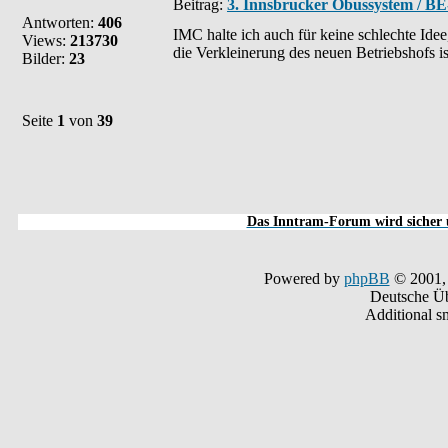
Beitrag:
3. Innsbrucker Obussystem / BE
Antworten:
406
IMC halte ich auch für keine schlechte Ide
Views:
213730
die Verkleinerung des neuen Betriebshofs ist
Bilder:
23
Seite
1
von
39
Das Inntram-Forum wird sicher u
Powered by
phpBB
© 2001,
Deutsche Ü
Additional s