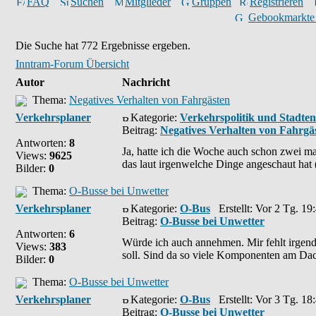
FAQ
Suchen
Mitglieder
Gruppen
Registrieren
Gebookmarkte
Die Suche hat 772 Ergebnisse ergeben.
Inntram-Forum Übersicht
Autor
Nachricht
Thema:
Negatives Verhalten von Fahrgästen
Verkehrsplaner
Kategorie:
Verkehrspolitik und Stadte
Beitrag:
Negatives Verhalten von Fahrgä
Antworten:
8
Ja, hatte ich die Woche auch schon zwei m
Views:
9625
das laut irgenwelche Dinge angeschaut hat (
Bilder:
0
Thema:
O-Busse bei Unwetter
Verkehrsplaner
Kategorie:
O-Bus
Erstellt: Vor 2 Tg. 19
Beitrag:
O-Busse bei Unwetter
Antworten:
6
Würde ich auch annehmen. Mir fehlt irgend
Views:
383
soll. Sind da so viele Komponenten am Dach
Bilder:
0
Thema:
O-Busse bei Unwetter
Verkehrsplaner
Kategorie:
O-Bus
Erstellt: Vor 3 Tg. 18
Beitrag:
O-Busse bei Unwetter