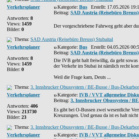
Verkehrsplaner
Kategorie:
Bus
Erstellt: 17.05.2026 19:
Beitrag:
SAD Austria (Reisebüro Breuss) 
Antworten:
8
Views:
1459
Der vorgeschriebene Fahrweg geht aber durc
Bilder:
0
Thema:
SAD Austria (Reisebüro Breuss) Stubaital
Verkehrsplaner
Kategorie:
Bus
Erstellt: 04.05.2026 00:
Beitrag:
SAD Austria (Reisebüro Breuss) 
Antworten:
8
Die IVB geht halt freiwillig, da geht sowas
Views:
1459
der Verkehr im Stubai ist nämlich recht ko
Bilder:
0
Weil die Frage kam, Deuts ...
Thema:
3. Innsbrucker Obussystem / BE-Busse / Bus-Dekarbon
Verkehrsplaner
Kategorie:
IVB / VVT allgemeine Disku
Beitrag:
3. Innsbrucker Obussystem / BE
Antworten:
406
Es gibt bei O-Bussen zwei wesentliche Vers
Views:
213730
Kreuzungen. Und genau da ist es halt nicht 
Bilder:
23
Thema:
3. Innsbrucker Obussystem / BE-Busse / Bus-Dekarbon
Verkehrsplaner
Kategorie:
IVB / VVT allgemeine Disku