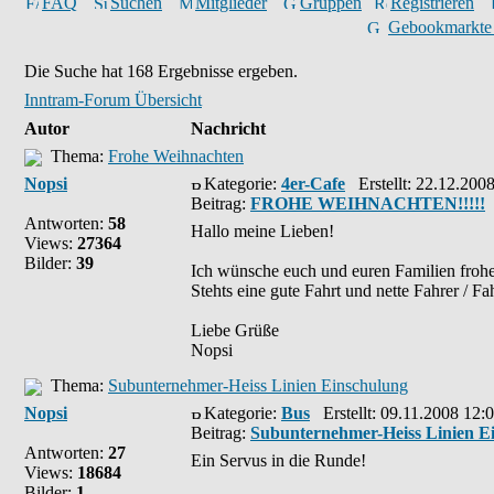
FAQ
Suchen
Mitglieder
Gruppen
Registrieren
Gebookmarkte
Die Suche hat 168 Ergebnisse ergeben.
Inntram-Forum Übersicht
Autor
Nachricht
Thema:
Frohe Weihnachten
Nopsi
Kategorie:
4er-Cafe
Erstellt: 22.12.200
Beitrag:
FROHE WEIHNACHTEN!!!!!
Antworten:
58
Hallo meine Lieben!
Views:
27364
Bilder:
39
Ich wünsche euch und euren Familien frohe
Stehts eine gute Fahrt und nette Fahrer / Fa
Liebe Grüße
Nopsi
Thema:
Subunternehmer-Heiss Linien Einschulung
Nopsi
Kategorie:
Bus
Erstellt: 09.11.2008 12:
Beitrag:
Subunternehmer-Heiss Linien E
Antworten:
27
Ein Servus in die Runde!
Views:
18684
Bilder:
1