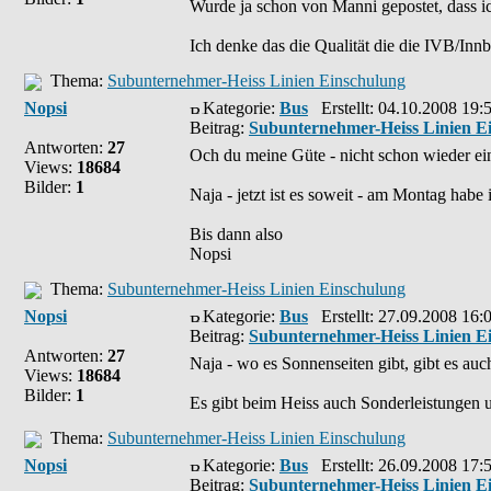
Wurde ja schon von Manni gepostet, dass ic
Ich denke das die Qualität die die IVB/Inn
Thema:
Subunternehmer-Heiss Linien Einschulung
Nopsi
Kategorie:
Bus
Erstellt: 04.10.2008 19:
Beitrag:
Subunternehmer-Heiss Linien E
Antworten:
27
Och du meine Güte - nicht schon wieder e
Views:
18684
Bilder:
1
Naja - jetzt ist es soweit - am Montag habe
Bis dann also
Nopsi
Thema:
Subunternehmer-Heiss Linien Einschulung
Nopsi
Kategorie:
Bus
Erstellt: 27.09.2008 16:
Beitrag:
Subunternehmer-Heiss Linien E
Antworten:
27
Naja - wo es Sonnenseiten gibt, gibt es auc
Views:
18684
Bilder:
1
Es gibt beim Heiss auch Sonderleistungen 
Thema:
Subunternehmer-Heiss Linien Einschulung
Nopsi
Kategorie:
Bus
Erstellt: 26.09.2008 17:
Beitrag:
Subunternehmer-Heiss Linien E