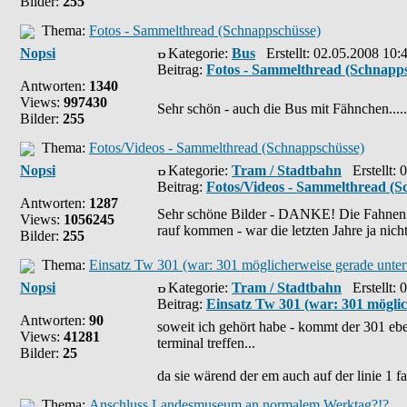
Bilder:
255
Thema:
Fotos - Sammelthread (Schnappschüsse)
Nopsi
Kategorie:
Bus
Erstellt: 02.05.2008 10:
Beitrag:
Fotos - Sammelthread (Schnapp
Antworten:
1340
Views:
997430
Sehr schön - auch die Bus mit Fähnchen.....d
Bilder:
255
Thema:
Fotos/Videos - Sammelthread (Schnappschüsse)
Nopsi
Kategorie:
Tram / Stadtbahn
Erstellt: 
Beitrag:
Fotos/Videos - Sammelthread (S
Antworten:
1287
Sehr schöne Bilder - DANKE! Die Fahnen fi
Views:
1056245
rauf kommen - war die letzten Jahre ja nicht
Bilder:
255
Thema:
Einsatz Tw 301 (war: 301 möglicherweise gerade unte
Nopsi
Kategorie:
Tram / Stadtbahn
Erstellt: 
Beitrag:
Einsatz Tw 301 (war: 301 mögli
Antworten:
90
soweit ich gehört habe - kommt der 301 eben
Views:
41281
terminal treffen...
Bilder:
25
da sie wärend der em auch auf der linie 1 fah
Thema:
Anschluss Landesmuseum an normalem Werktag?!?