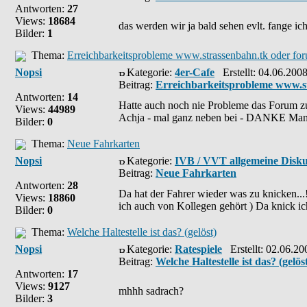
Antworten:
27
Views:
18684
das werden wir ja bald sehen evlt. fange ic
Bilder:
1
Thema:
Erreichbarkeitsprobleme www.strassenbahn.tk oder for
Nopsi
Kategorie:
4er-Cafe
Erstellt: 04.06.200
Beitrag:
Erreichbarkeitsprobleme www.st
Antworten:
14
Hatte auch noch nie Probleme das Forum zu
Views:
44989
Achja - mal ganz neben bei - DANKE Manni
Bilder:
0
Thema:
Neue Fahrkarten
Nopsi
Kategorie:
IVB / VVT allgemeine Disku
Beitrag:
Neue Fahrkarten
Antworten:
28
Da hat der Fahrer wieder was zu knicken...
Views:
18860
ich auch von Kollegen gehört ) Da knick ic
Bilder:
0
Thema:
Welche Haltestelle ist das? (gelöst)
Nopsi
Kategorie:
Ratespiele
Erstellt: 02.06.20
Beitrag:
Welche Haltestelle ist das? (gelös
Antworten:
17
Views:
9127
mhhh sadrach?
Bilder:
3