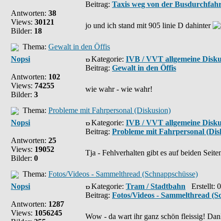
Beitrag:
Taxis weg von der Busdurchfah
Antworten:
38
Views:
30121
jo und ich stand mit 905 linie D dahinter
Bilder:
18
Thema:
Gewalt in den Öffis
Nopsi
Kategorie:
IVB / VVT allgemeine Disku
Beitrag:
Gewalt in den Öffis
Antworten:
102
Views:
74255
wie wahr - wie wahr!
Bilder:
3
Thema:
Probleme mit Fahrpersonal (Diskusion)
Nopsi
Kategorie:
IVB / VVT allgemeine Disku
Beitrag:
Probleme mit Fahrpersonal (Dis
Antworten:
25
Views:
19052
Tja - Fehlverhalten gibt es auf beiden Sei
Bilder:
0
Thema:
Fotos/Videos - Sammelthread (Schnappschüsse)
Nopsi
Kategorie:
Tram / Stadtbahn
Erstellt: 
Beitrag:
Fotos/Videos - Sammelthread (S
Antworten:
1287
Views:
1056245
Wow - da wart ihr ganz schön fleissig! Dank