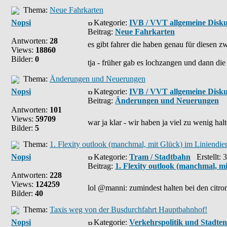
Thema:
Neue Fahrkarten
Nopsi
Kategorie:
IVB / VVT allgemeine Disku
Beitrag:
Neue Fahrkarten
Antworten:
28
es gibt fahrer die haben genau für diesen zw
Views:
18860
Bilder:
0
tja - früher gab es lochzangen und dann die 
Thema:
Änderungen und Neuerungen
Nopsi
Kategorie:
IVB / VVT allgemeine Disku
Beitrag:
Änderungen und Neuerungen
Antworten:
101
Views:
59709
war ja klar - wir haben ja viel zu wenig hal
Bilder:
5
Thema:
1. Flexity outlook (manchmal, mit Glück) im Liniendien
Nopsi
Kategorie:
Tram / Stadtbahn
Erstellt: 
Beitrag:
1. Flexity outlook (manchmal, mi
Antworten:
228
Views:
124259
lol @manni: zumindest halten bei den citro
Bilder:
40
Thema:
Taxis weg von der Busdurchfahrt Hauptbahnhof!
Nopsi
Kategorie:
Verkehrspolitik und Stadte