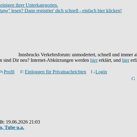
einigen ihrer Unterkategorien.
itung"
lesen? Dann registrier' dich schnell - einfach hier klicken!
Innsbrucks Verkehrsforum: unmoderiert, schnell und immer akt
en sind Dir neu? Internet-Abkürzungen werden
hier
erklärt, und
hier
erf
Profil
Einloggen für Privatnachrichten
Login
lt: 19.06.2026 21:03
n, Tube u.a.