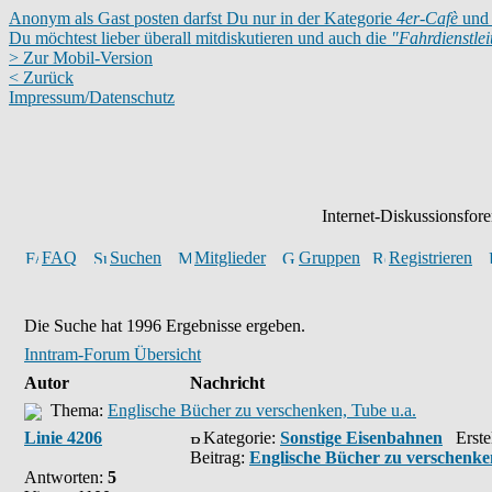
Anonym als Gast posten darfst Du nur in der Kategorie
4er-Cafè
und 
Du möchtest lieber überall mitdiskutieren und auch die
"Fahrdienstle
> Zur Mobil-Version
< Zurück
Impressum/Datenschutz
Internet-Diskussionsfor
FAQ
Suchen
Mitglieder
Gruppen
Registrieren
Die Suche hat 1996 Ergebnisse ergeben.
Inntram-Forum Übersicht
Autor
Nachricht
Thema:
Englische Bücher zu verschenken, Tube u.a.
Linie 4206
Kategorie:
Sonstige Eisenbahnen
Erstel
Beitrag:
Englische Bücher zu verschenke
Antworten:
5