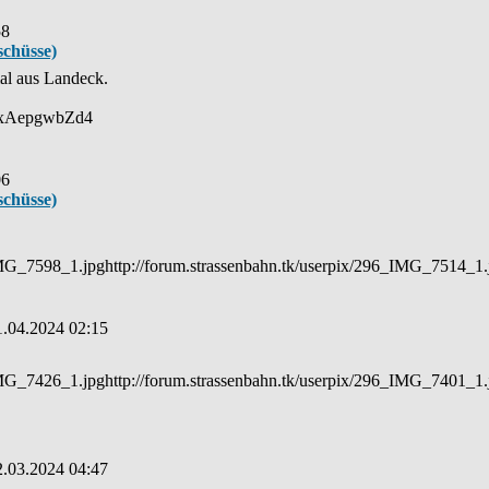
58
schüsse)
mal aus Landeck.
vqxAepgwbZd4
06
schüsse)
IMG_7598_1.jpghttp://forum.strassenbahn.tk/userpix/296_IMG_7514_1.jp
1.04.2024 02:15
IMG_7426_1.jpghttp://forum.strassenbahn.tk/userpix/296_IMG_7401_1.j
2.03.2024 04:47