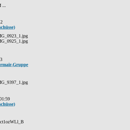
 ...
12
schüsse)
_IMG_0923_1.jpg
_IMG_0925_1.jpg
43
ermair-Gruppe
_IMG_9397_1.jpg
 01:59
schüsse)
4Rct1ozWLl_B