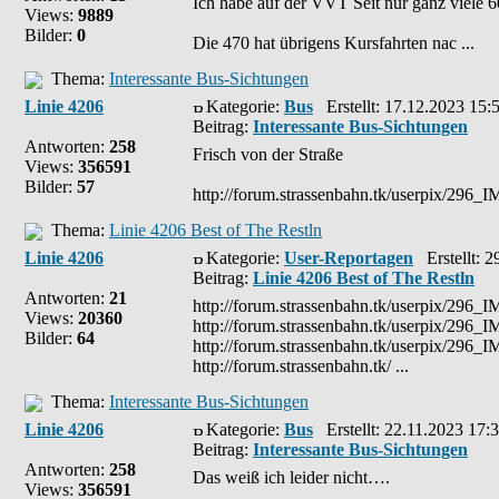
Ich habe auf der VVT Seit nur ganz viele
Views:
9889
Bilder:
0
Die 470 hat übrigens Kursfahrten nac ...
Thema:
Interessante Bus-Sichtungen
Linie 4206
Kategorie:
Bus
Erstellt: 17.12.2023 15:
Beitrag:
Interessante Bus-Sichtungen
Antworten:
258
Frisch von der Straße
Views:
356591
Bilder:
57
http://forum.strassenbahn.tk/userpix/296
Thema:
Linie 4206 Best of The Restln
Linie 4206
Kategorie:
User-Reportagen
Erstellt: 2
Beitrag:
Linie 4206 Best of The Restln
Antworten:
21
http://forum.strassenbahn.tk/userpix/296
Views:
20360
http://forum.strassenbahn.tk/userpix/296
Bilder:
64
http://forum.strassenbahn.tk/userpix/296
http://forum.strassenbahn.tk/ ...
Thema:
Interessante Bus-Sichtungen
Linie 4206
Kategorie:
Bus
Erstellt: 22.11.2023 17:
Beitrag:
Interessante Bus-Sichtungen
Antworten:
258
Das weiß ich leider nicht….
Views:
356591