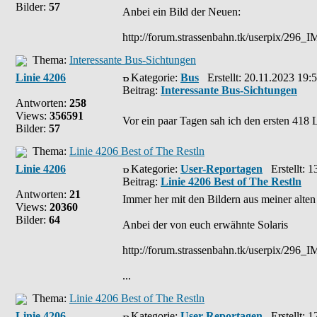
Bilder:
57
Anbei ein Bild der Neuen:
http://forum.strassenbahn.tk/userpix/296
Thema:
Interessante Bus-Sichtungen
Linie 4206
Kategorie:
Bus
Erstellt: 20.11.2023 19:
Beitrag:
Interessante Bus-Sichtungen
Antworten:
258
Views:
356591
Vor ein paar Tagen sah ich den ersten 418 
Bilder:
57
Thema:
Linie 4206 Best of The Restln
Linie 4206
Kategorie:
User-Reportagen
Erstellt: 1
Beitrag:
Linie 4206 Best of The Restln
Antworten:
21
Immer her mit den Bildern aus meiner alte
Views:
20360
Bilder:
64
Anbei der von euch erwähnte Solaris
http://forum.strassenbahn.tk/userpix/296
...
Thema:
Linie 4206 Best of The Restln
Linie 4206
Kategorie:
User-Reportagen
Erstellt: 1