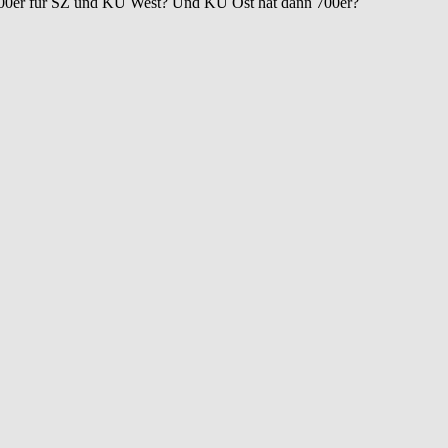
e 600er für SZ und KU West? Und KU Ost hat dann 700er?