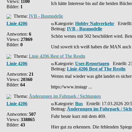
Views:
1100
Ich hätte Interesse bis auf die beiden Büche
Bilder:
1
Thema:
IVB - Busmodelle
Linie 4206
Kategorie:
Hobby Nahverkehr
Erstellt
Beitrag:
IVB - Busmodelle
Antworten:
6
Schön wenns mit 502 beschildert wird. Beim
Views:
27869
Bilder:
0
Und soweit ich weiß haben die MAN auch ke
Thema:
Linie 4206 Best of The Restln
Linie 4206
Kategorie:
User-Reportagen
Erstellt: 2
Beitrag:
Linie 4206 Best of The Restln
Antworten:
21
Wenns mal wieder was gibt landet es sicher
Views:
20360
Bilder:
64
https://www.instagr ...
Thema:
Änderungen im Fuhrpark / Sichtungen
Linie 4206
Kategorie:
Bus
Erstellt: 17.03.2026 20:
Beitrag:
Änderungen im Fuhrpark / Sic
Antworten:
507
Fuhr heute kurz mit dem 469.
Views:
338865
Bilder:
43
Hier gut zu erkennen. Die fehlenden Spiegel