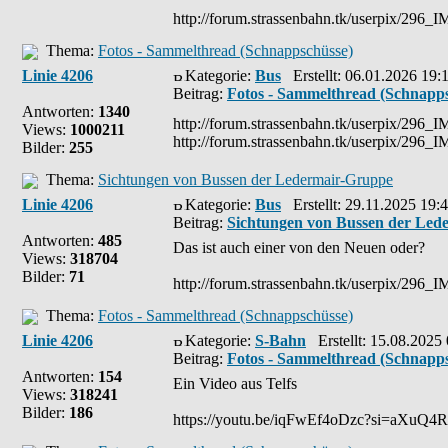
http://forum.strassenbahn.tk/userpix/296_IM
Thema:
Fotos - Sammelthread (Schnappschüsse)
Linie 4206
Kategorie:
Bus
Erstellt: 06.01.2026 19:
Beitrag:
Fotos - Sammelthread (Schnapp
Antworten:
1340
http://forum.strassenbahn.tk/userpix/296
Views:
1000211
http://forum.strassenbahn.tk/userpix/296
Bilder:
255
Thema:
Sichtungen von Bussen der Ledermair-Gruppe
Linie 4206
Kategorie:
Bus
Erstellt: 29.11.2025 19:
Beitrag:
Sichtungen von Bussen der Led
Antworten:
485
Das ist auch einer von den Neuen oder?
Views:
318704
Bilder:
71
http://forum.strassenbahn.tk/userpix/296
Thema:
Fotos - Sammelthread (Schnappschüsse)
Linie 4206
Kategorie:
S-Bahn
Erstellt: 15.08.2025
Beitrag:
Fotos - Sammelthread (Schnapp
Antworten:
154
Ein Video aus Telfs
Views:
318241
Bilder:
186
https://youtu.be/iqFwEf4oDzc?si=aXuQ