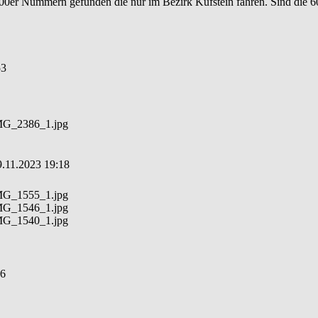
 600er Nummern gefunden die nur im Bezirk Kufstein fahren. Sind di
53
_IMG_2386_1.jpg
9.11.2023 19:18
_IMG_1555_1.jpg
_IMG_1546_1.jpg
_IMG_1540_1.jpg
36