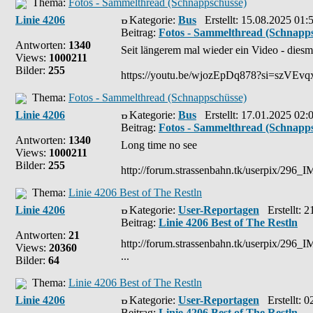
Thema:
Fotos - Sammelthread (Schnappschüsse)
Linie 4206
Kategorie:
Bus
Erstellt: 15.08.2025 01:
Beitrag:
Fotos - Sammelthread (Schnapp
Antworten:
1340
Seit längerem mal wieder ein Video - dies
Views:
1000211
Bilder:
255
https://youtu.be/wjozEpDq878?si=szVE
Thema:
Fotos - Sammelthread (Schnappschüsse)
Linie 4206
Kategorie:
Bus
Erstellt: 17.01.2025 02:
Beitrag:
Fotos - Sammelthread (Schnapp
Antworten:
1340
Long time no see
Views:
1000211
Bilder:
255
http://forum.strassenbahn.tk/userpix/296_
Thema:
Linie 4206 Best of The Restln
Linie 4206
Kategorie:
User-Reportagen
Erstellt: 2
Beitrag:
Linie 4206 Best of The Restln
Antworten:
21
http://forum.strassenbahn.tk/userpix/296_
Views:
20360
...
Bilder:
64
Thema:
Linie 4206 Best of The Restln
Linie 4206
Kategorie:
User-Reportagen
Erstellt: 0
Beitrag:
Linie 4206 Best of The Restln