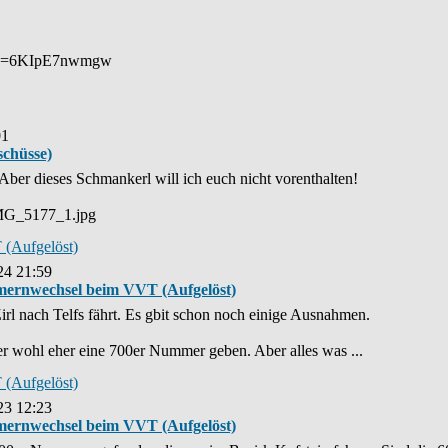
h?v=6KIpE7nwmgw
01
schüsse)
 Aber dieses Schmankerl will ich euch nicht vorenthalten!
_IMG_5177_1.jpg
 (Aufgelöst)
24 21:59
mmernwechsel beim VVT (Aufgelöst)
 Zirl nach Telfs fährt. Es gbit schon noch einige Ausnahmen.
r wohl eher eine 700er Nummer geben. Aber alles was ...
 (Aufgelöst)
23 12:23
mmernwechsel beim VVT (Aufgelöst)