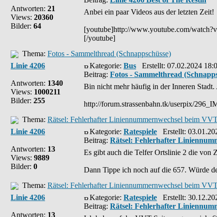
Antworten:
21
Anbei ein paar Videos aus der letzten Zeit!
Views:
20360
Bilder:
64
[youtube]http://www.youtube.com/watc
[/youtube]
Thema:
Fotos - Sammelthread (Schnappschüsse)
Linie 4206
Kategorie:
Bus
Erstellt: 07.02.2024 18:
Beitrag:
Fotos - Sammelthread (Schnapp
Antworten:
1340
Bin nicht mehr häufig in der Inneren Stadt.
Views:
1000211
Bilder:
255
http://forum.strassenbahn.tk/userpix/296
Thema:
Rätsel: Fehlerhafter Liniennummernwechsel beim VVT
Linie 4206
Kategorie:
Ratespiele
Erstellt: 03.01.20
Beitrag:
Rätsel: Fehlerhafter Liniennu
Antworten:
13
Es gibt auch die Telfer Ortslinie 2 die von
Views:
9889
Bilder:
0
Dann Tippe ich noch auf die 657. Würde de
Thema:
Rätsel: Fehlerhafter Liniennummernwechsel beim VVT
Linie 4206
Kategorie:
Ratespiele
Erstellt: 30.12.20
Beitrag:
Rätsel: Fehlerhafter Liniennu
Antworten:
13