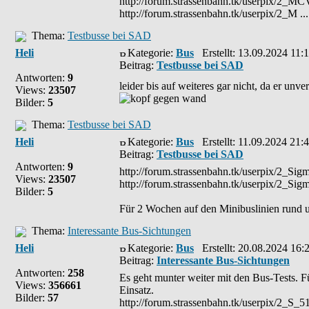
http://forum.strassenbahn.tk/userpix/2_M
http://forum.strassenbahn.tk/userpix/2_M ...
Thema:
Testbusse bei SAD
Heli
Kategorie:
Bus
Erstellt: 13.09.2024 11:
Beitrag:
Testbusse bei SAD
Antworten:
9
leider bis auf weiteres gar nicht, da er unv
Views:
23507
Bilder:
5
Thema:
Testbusse bei SAD
Heli
Kategorie:
Bus
Erstellt: 11.09.2024 21:
Beitrag:
Testbusse bei SAD
Antworten:
9
http://forum.strassenbahn.tk/userpix/2_Sig
Views:
23507
http://forum.strassenbahn.tk/userpix/2_Si
Bilder:
5
Für 2 Wochen auf den Minibuslinien rund u
Thema:
Interessante Bus-Sichtungen
Heli
Kategorie:
Bus
Erstellt: 20.08.2024 16:
Beitrag:
Interessante Bus-Sichtungen
Antworten:
258
Es geht munter weiter mit den Bus-Tests. 
Views:
356661
Einsatz.
Bilder:
57
http://forum.strassenbahn.tk/userpix/2_S_