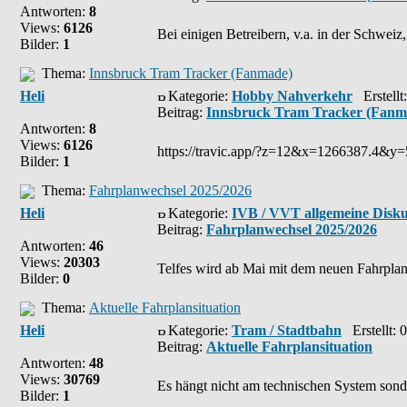
Antworten:
8
Views:
6126
Bei einigen Betreibern, v.a. in der Schweiz, 
Bilder:
1
Thema:
Innsbruck Tram Tracker (Fanmade)
Heli
Kategorie:
Hobby Nahverkehr
Erstellt
Beitrag:
Innsbruck Tram Tracker (Fanm
Antworten:
8
Views:
6126
https://travic.app/?z=12&x=1266387.4&
Bilder:
1
Thema:
Fahrplanwechsel 2025/2026
Heli
Kategorie:
IVB / VVT allgemeine Disku
Beitrag:
Fahrplanwechsel 2025/2026
Antworten:
46
Views:
20303
Telfes wird ab Mai mit dem neuen Fahrpla
Bilder:
0
Thema:
Aktuelle Fahrplansituation
Heli
Kategorie:
Tram / Stadtbahn
Erstellt: 
Beitrag:
Aktuelle Fahrplansituation
Antworten:
48
Views:
30769
Es hängt nicht am technischen System sond
Bilder:
1