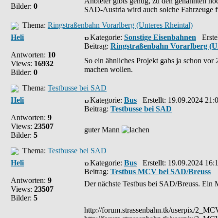
Anbieter gibts genug, zu den genannten noc
Bilder:
0
SAD-Austria wird auch solche Fahrzeuge fü
Thema:
Ringstraßenbahn Vorarlberg (Unteres Rheintal)
Heli
Kategorie:
Sonstige Eisenbahnen
Erstel
Beitrag:
Ringstraßenbahn Vorarlberg (Un
Antworten:
10
So ein ähnliches Projekt gabs ja schon vo
Views:
16932
machen wollen.
Bilder:
0
Thema:
Testbusse bei SAD
Heli
Kategorie:
Bus
Erstellt: 19.09.2024 21:
Beitrag:
Testbusse bei SAD
Antworten:
9
Views:
23507
guter Mann
Bilder:
5
Thema:
Testbusse bei SAD
Heli
Kategorie:
Bus
Erstellt: 19.09.2024 16:
Beitrag:
Testbus MCV bei SAD/Breuss
Antworten:
9
Der nächste Testbus bei SAD/Breuss. Ei
Views:
23507
Bilder:
5
http://forum.strassenbahn.tk/userpix/2_M