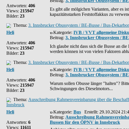
Beitrag:
3. Innsbrucker Obussystem / BE
Antworten:
406
Es gibt alle mölgichen Varianten, aber es is
Views:
215947
kapazitätsstarken Feststoffakkus zu verwend
Bilder:
23
Thema:
3. Innsbrucker Obussystem / BE-Busse / Bus-Dekarbon
Heli
Kategorie:
IVB / VVT allgemeine Disku
Beitrag:
3. Innsbrucker Obussystem / BE
Antworten:
406
Ich glaube nicht dass sich die Busse an die 
Views:
215947
werden können ist von vielen Faktoren abhä
Bilder:
23
Thema:
3. Innsbrucker Obussystem / BE-Busse / Bus-Dekarbon
Heli
Kategorie:
IVB / VVT allgemeine Disku
Beitrag:
3. Innsbrucker Obussystem / BE
Antworten:
406
Warum sollen Obusse länger "halten"? Bit
Views:
215947
Schwingungen des Dieselmotors...
Bilder:
23
Thema:
Ausschreibung Rahmenvereinbarung über die Beschaffu
Innsbruck
Heli
Kategorie:
Bus
Erstellt: 29.10.2024 21:
Beitrag:
Ausschreibung Rahmenvereinbaru
Antworten:
6
Bussen für den ÖPNV in Innsbruck
Views:
11611