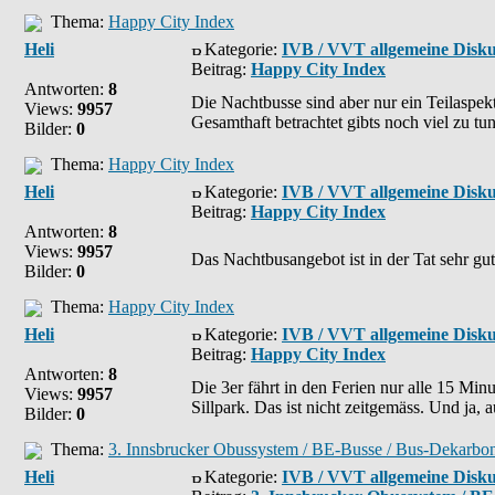
Thema:
Happy City Index
Heli
Kategorie:
IVB / VVT allgemeine Disku
Beitrag:
Happy City Index
Antworten:
8
Die Nachtbusse sind aber nur ein Teilaspekt
Views:
9957
Gesamthaft betrachtet gibts noch viel zu tun,
Bilder:
0
Thema:
Happy City Index
Heli
Kategorie:
IVB / VVT allgemeine Disku
Beitrag:
Happy City Index
Antworten:
8
Views:
9957
Das Nachtbusangebot ist in der Tat sehr gut
Bilder:
0
Thema:
Happy City Index
Heli
Kategorie:
IVB / VVT allgemeine Disku
Beitrag:
Happy City Index
Antworten:
8
Die 3er fährt in den Ferien nur alle 15 Mi
Views:
9957
Sillpark. Das ist nicht zeitgemäss. Und ja,
Bilder:
0
Thema:
3. Innsbrucker Obussystem / BE-Busse / Bus-Dekarbon
Heli
Kategorie:
IVB / VVT allgemeine Disku