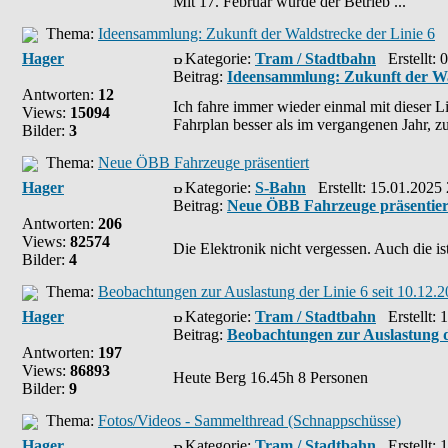
Mit 17. Februar wurde der Betrieb ...
Thema:
Ideensammlung: Zukunft der Waldstrecke der Linie 6
Hager
Kategorie:
Tram / Stadtbahn
Erstellt: 
Beitrag:
Ideensammlung: Zukunft der Wal
Antworten:
12
Ich fahre immer wieder einmal mit dieser Li
Views:
15094
Fahrplan besser als im vergangenen Jahr, z
Bilder:
3
Thema:
Neue ÖBB Fahrzeuge präsentiert
Hager
Kategorie:
S-Bahn
Erstellt: 15.01.2025
Beitrag:
Neue ÖBB Fahrzeuge präsentier
Antworten:
206
Views:
82574
Die Elektronik nicht vergessen. Auch die ist
Bilder:
4
Thema:
Beobachtungen zur Auslastung der Linie 6 seit 10.12.
Hager
Kategorie:
Tram / Stadtbahn
Erstellt: 
Beitrag:
Beobachtungen zur Auslastung de
Antworten:
197
Views:
86893
Heute Berg 16.45h 8 Personen
Bilder:
9
Thema:
Fotos/Videos - Sammelthread (Schnappschüsse)
Hager
Kategorie:
Tram / Stadtbahn
Erstellt: 