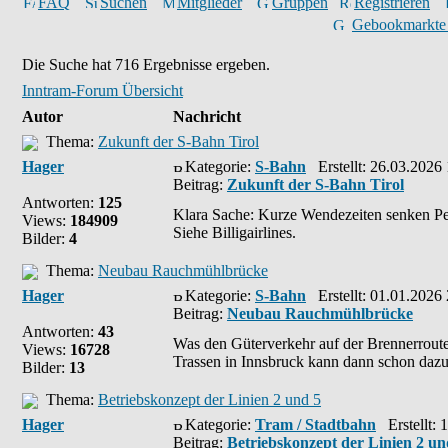
FAQ
Suchen
Mitglieder
Gruppen
Registrieren
Gebookmarkte
Die Suche hat 716 Ergebnisse ergeben.
Inntram-Forum Übersicht
Autor
Nachricht
Thema:
Zukunft der S-Bahn Tirol
Hager
Kategorie:
S-Bahn
Erstellt: 26.03.2026
Beitrag:
Zukunft der S-Bahn Tirol
Antworten:
125
Klara Sache: Kurze Wendezeiten senken Per
Views:
184909
Siehe Billigairlines.
Bilder:
4
Thema:
Neubau Rauchmühlbrücke
Hager
Kategorie:
S-Bahn
Erstellt: 01.01.2026
Beitrag:
Neubau Rauchmühlbrücke
Antworten:
43
Was den Güterverkehr auf der Brennerroute 
Views:
16728
Trassen in Innsbruck kann dann schon daz
Bilder:
13
Thema:
Betriebskonzept der Linien 2 und 5
Hager
Kategorie:
Tram / Stadtbahn
Erstellt: 
Beitrag:
Betriebskonzept der Linien 2 un