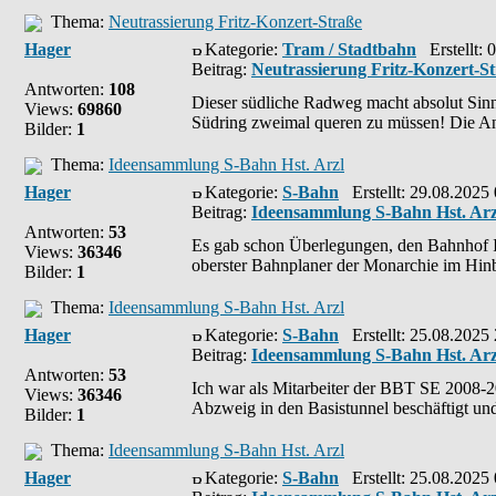
Thema:
Neutrassierung Fritz-Konzert-Straße
Hager
Kategorie:
Tram / Stadtbahn
Erstellt: 
Beitrag:
Neutrassierung Fritz-Konzert-S
Antworten:
108
Dieser südliche Radweg macht absolut Sinn
Views:
69860
Südring zweimal queren zu müssen! Die An
Bilder:
1
Thema:
Ideensammlung S-Bahn Hst. Arzl
Hager
Kategorie:
S-Bahn
Erstellt: 29.08.2025
Beitrag:
Ideensammlung S-Bahn Hst. Arz
Antworten:
53
Es gab schon Überlegungen, den Bahnhof In
Views:
36346
oberster Bahnplaner der Monarchie im Hinbl
Bilder:
1
Thema:
Ideensammlung S-Bahn Hst. Arzl
Hager
Kategorie:
S-Bahn
Erstellt: 25.08.2025
Beitrag:
Ideensammlung S-Bahn Hst. Arz
Antworten:
53
Ich war als Mitarbeiter der BBT SE 2008-20
Views:
36346
Abzweig in den Basistunnel beschäftigt und 
Bilder:
1
Thema:
Ideensammlung S-Bahn Hst. Arzl
Hager
Kategorie:
S-Bahn
Erstellt: 25.08.2025