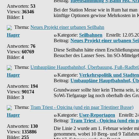
Beitrag:
Ideensammlung S-Bahn Hst. Arz
Antworten:
53
Bei der Station Messe wie in Rum hat man si
Views:
36346
künftige Optionen gewisse Mehrkosten in 
Bilder:
1
Thema:
Neues Projekt einer urbanen Seilbahn
Hager
Kategorie:
Seilbahnen
Erstellt: 12.05.2
Beitrag:
Neues Projekt einer urbanen Se
Antworten:
76
Diese Seilbahn hätte einen Erschließungsn
Views:
60769
Besucher des Lanser Sees. Im SO-Mittelge
Bilder:
4
Thema:
Umbaupläne Hauptbahnhof, Überbauung, Fuß-/Radbrüc
Hager
Kategorie:
Verkehrspolitik und Stadte
Beitrag:
Umbaupläne Hauptbahnhof, Übe
Antworten:
194
Grundwasser sollte hier kein Thema sein, i
Views:
90174
SoWi-Tiefgarage lag noch oberhalb des Grun
Bilder:
3
Thema:
Tram Triest - Opicina (und ein paar Triestiner Busse)
Hager
Kategorie:
User-Reportagen
Erstellt: 2
Beitrag:
Tram Triest - Opicina (und ein p
Antworten:
130
Die Linie 2 wurde am 1. Februar wieder mit
Views:
135886
genommen, wobei 10 Berg- und 9 Talfahrte
Bilder:
255