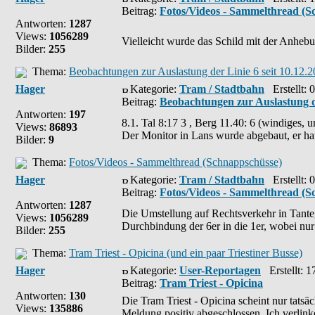
Beitrag:
Fotos/Videos - Sammelthread (S
Antworten:
1287
Views:
1056289
Vielleicht wurde das Schild mit der Anhebu
Bilder:
255
Thema:
Beobachtungen zur Auslastung der Linie 6 seit 10.12.
Hager
Kategorie:
Tram / Stadtbahn
Erstellt: 
Beitrag:
Beobachtungen zur Auslastung de
Antworten:
197
8.1. Tal 8:17 3 , Berg 11.40: 6 (windiges
Views:
86893
Der Monitor in Lans wurde abgebaut, er hat 
Bilder:
9
Thema:
Fotos/Videos - Sammelthread (Schnappschüsse)
Hager
Kategorie:
Tram / Stadtbahn
Erstellt: 
Beitrag:
Fotos/Videos - Sammelthread (S
Antworten:
1287
Die Umstellung auf Rechtsverkehr in Tante
Views:
1056289
Durchbindung der 6er in die 1er, wobei nur 
Bilder:
255
Thema:
Tram Triest - Opicina (und ein paar Triestiner Busse)
Hager
Kategorie:
User-Reportagen
Erstellt: 1
Beitrag:
Tram Triest - Opicina
Antworten:
130
Die Tram Triest - Opicina scheint nur tatsä
Views:
135886
Meldung positiv abgeschlossen. Ich verlin