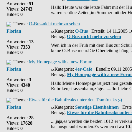
Antworten:
51
Hallo!Heute war die letzte Fahrt mit der H
Views:
24743
waren schöne Zeiten,im Sommer mit der Hu
Bilder:
0
Thema:
O-Bus-nicht mehr zu sehen
Florian
Kategorie:
O-Bus
Erstellt: 14.11.2005 1
Beitrag:
O-Bus-nicht mehr zu sehen
Antworten:
13
Wen ich in der Früh mit dem Bus zur Schule
Views:
7353
keine O-Buse mehr.Die Oberleitung hängt 
Bilder:
0
Thema:
My Homepage with a new Forum
Florian
Kategorie:
4er-Cafe
Erstellt: 09.11.2005
Beitrag:
My Homepage with a new Foru
Antworten:
3
Hallo!Meine Homepage ist jetzt neu gestalt
Views:
4348
Rubriken,strassenbahn,züge.......flo Lie
Bilder:
0
Thema:
Etwas für die Bahnfreaks unter den Tramfreaks ;-)
Florian
Kategorie:
Sonstige Eisenbahnen
Erstel
Beitrag:
Etwas für die Bahnfreaks unter 
Antworten:
28
....jaja,es werden die beiden 1012-er verkau
Views:
17628
hat ausgeraubt worden.Es werden etwa 10-1
Bilder:
0