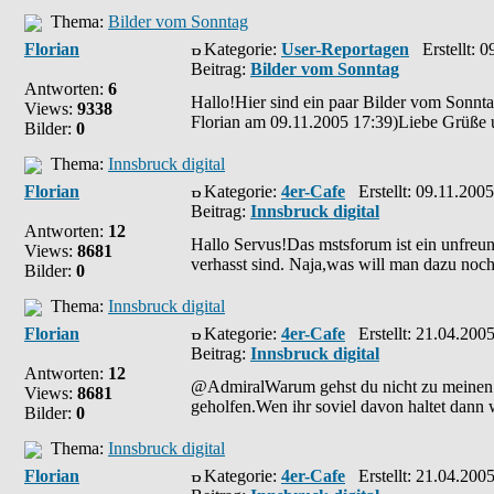
Thema:
Bilder vom Sonntag
Florian
Kategorie:
User-Reportagen
Erstellt: 0
Beitrag:
Bilder vom Sonntag
Antworten:
6
Hallo!Hier sind ein paar Bilder vom Sonnta
Views:
9338
Florian am 09.11.2005 17:39)Liebe Grüß
Bilder:
0
Thema:
Innsbruck digital
Florian
Kategorie:
4er-Cafe
Erstellt: 09.11.2005
Beitrag:
Innsbruck digital
Antworten:
12
Hallo Servus!Das mstsforum ist ein unfreu
Views:
8681
verhasst sind. Naja,was will man dazu no
Bilder:
0
Thema:
Innsbruck digital
Florian
Kategorie:
4er-Cafe
Erstellt: 21.04.200
Beitrag:
Innsbruck digital
Antworten:
12
@AdmiralWarum gehst du nicht zu meinen 
Views:
8681
geholfen.Wen ihr soviel davon haltet dann w
Bilder:
0
Thema:
Innsbruck digital
Florian
Kategorie:
4er-Cafe
Erstellt: 21.04.200