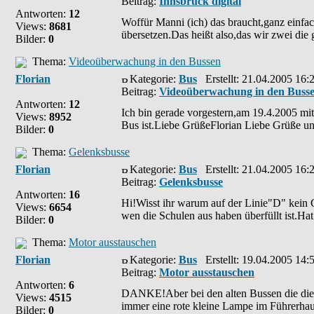
Beitrag:
Innsbruck digital
Antworten:
12
Woffür Manni (ich) das braucht,ganz einfa
Views:
8681
übersetzen.Das heißt also,das wir zwei die
Bilder:
0
Thema:
Videoüberwachung in den Bussen
Florian
Kategorie:
Bus
Erstellt: 21.04.2005 16:
Beitrag:
Videoüberwachung in den Buss
Antworten:
12
Ich bin gerade vorgestern,am 19.4.2005 mi
Views:
8952
Bus ist.Liebe GrüßeFlorian Liebe Grüße
Bilder:
0
Thema:
Gelenksbusse
Florian
Kategorie:
Bus
Erstellt: 21.04.2005 16:
Beitrag:
Gelenksbusse
Antworten:
16
Hi!Wisst ihr warum auf der Linie"D" kein 
Views:
6654
wen die Schulen aus haben überfüllt ist.Hat
Bilder:
0
Thema:
Motor ausstauschen
Florian
Kategorie:
Bus
Erstellt: 19.04.2005 14:
Beitrag:
Motor ausstauschen
Antworten:
6
DANKE!Aber bei den alten Bussen die die S
Views:
4515
immer eine rote kleine Lampe im Führerhaus 
Bilder:
0