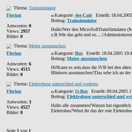
Thema:
Trainsimulator
Florian
Kategorie:
4er-Cafe
Erstellt: 18.04.200
Beitrag:
Trainsimulator
Antworten:
0
Hallo!Wer den MicroSoftTrainSimulator (M
Views:
2957
z.B.Wie das geht und so.....!Adminstratore
Bilder:
0
Thema:
Motor ausstauschen
Florian
Kategorie:
Bus
Erstellt: 18.04.2005 19:
Beitrag:
Motor ausstauschen
Antworten:
6
Hi!Kann es sein,dass die IVB bei den alte
Views:
4515
Blinkern ausstauschen?Das sehe ich an der 
Bilder:
0
Thema:
Elektrobuse unterschied und weiteres
Florian
Kategorie:
O-Bus
Erstellt: 09.04.2005 1
Beitrag:
Elektrobuse unterschied und wei
Antworten:
3
Hallo alle zusammen!Warum hat eigentlich 
Views:
4527
Elektrobus?Wisst ihr das der rote Elektrobu
Bilder:
0
Seite
1
von
1