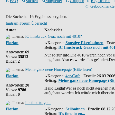
FAQ
Suchen
Mitglieder
Gruppen
Registrieren
Gebookmarkte
Die Suche hat 16 Ergebnisse ergeben.
Inntram-Forum Übersicht
Autor
Nachricht
Thema:
IC Innsbruck-Graz noch mit 4010?
Florian
Kategorie:
Sonstige Eisenbahnen
Erstel
Beitrag:
IC Innsbruck-Graz noch mit 40
Antworten:
69
Nur so zur Info.Die 4010 waren noch vor e
Views:
35813
umgebaut.Also es wurde alles geändert.Der
Bilder:
2
Thema:
Meine ganz neue Homepage (Bitte lesen)
Florian
Kategorie:
4er-Cafe
Erstellt: 26.03.200
Beitrag:
Meine ganz neue Homepage (Bitt
Antworten:
20
Hallo Leitln!Wer es noch nicht gesehen hat
Views:
9786
aufgebaut worden.Ich würde mich über ein 
Bilder:
0
Thema:
It´s time to go...
Florian
Kategorie:
Seilbahnen
Erstellt: 08.12.2
Beitrag:
It´s time to go...