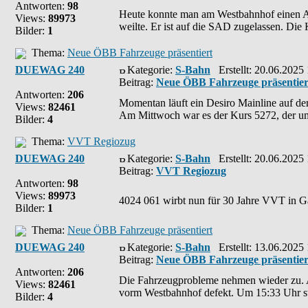
Antworten:
98
Heute konnte man am Westbahnhof einen Als
Views:
89973
weilte. Er ist auf die SAD zugelassen. Die K
Bilder:
1
Thema:
Neue ÖBB Fahrzeuge präsentiert
DUEWAG 240
Kategorie:
S-Bahn
Erstellt: 20.06.2025
Beitrag:
Neue ÖBB Fahrzeuge präsentier
Antworten:
206
Momentan läuft ein Desiro Mainline auf d
Views:
82461
Am Mittwoch war es der Kurs 5272, der um 2
Bilder:
4
Thema:
VVT Regiozug
DUEWAG 240
Kategorie:
S-Bahn
Erstellt: 20.06.2025
Beitrag:
VVT Regiozug
Antworten:
98
Views:
89973
4024 061 wirbt nun für 30 Jahre VVT in Ga
Bilder:
1
Thema:
Neue ÖBB Fahrzeuge präsentiert
DUEWAG 240
Kategorie:
S-Bahn
Erstellt: 13.06.2025
Beitrag:
Neue ÖBB Fahrzeuge präsentier
Antworten:
206
Die Fahrzeugprobleme nehmen wieder zu.
Views:
82461
vorm Westbahnhof defekt. Um 15:33 Uhr st
Bilder:
4