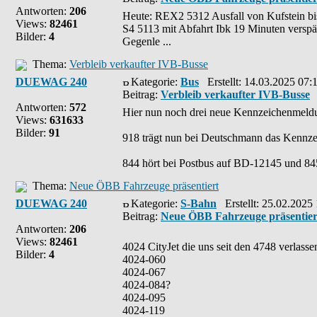
Antworten:
206
Heute: REX2 5312 Ausfall von Kufstein bis 
Views:
82461
S4 5113 mit Abfahrt Ibk 19 Minuten verspä
Bilder:
4
Gegenle ...
Thema:
Verbleib verkaufter IVB-Busse
DUEWAG 240
Kategorie:
Bus
Erstellt: 14.03.2025 07:
Beitrag:
Verbleib verkaufter IVB-Busse
Antworten:
572
Hier nun noch drei neue Kennzeichenmeldu
Views:
631633
Bilder:
91
918 trägt nun bei Deutschmann das Kenn
844 hört bei Postbus auf BD-12145 und 84
Thema:
Neue ÖBB Fahrzeuge präsentiert
DUEWAG 240
Kategorie:
S-Bahn
Erstellt: 25.02.2025
Beitrag:
Neue ÖBB Fahrzeuge präsentier
Antworten:
206
Views:
82461
4024 CityJet die uns seit den 4748 verlasse
Bilder:
4
4024-060
4024-067
4024-084?
4024-095
4024-119