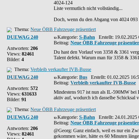
4024-124
Liste vermutlich nicht vollständig...
Doch, wenn du den Abgang von 4024 093 n
Thema:
Neue ÖBB Fahrzeuge präsentiert
DUEWAG 240
Kategorie:
S-Bahn
Erstellt: 19.02.2025
Beitrag:
Neue ÖBB Fahrzeuge präsentier
Antworten:
206
Du hast den Vorlauf von 3358 & 3361 verg
Views:
82461
Talent defekt. Warum man für 3358 & 3361 
Bilder:
4
Thema:
Verbleib verkaufter IVB-Busse
DUEWAG 240
Kategorie:
Bus
Erstellt: 01.02.2025 16:
Beitrag:
Verbleib verkaufter IVB-Busse
Antworten:
572
Mindestens 917 ist nun als IL-590MW bei 
Views:
631633
aktiv auf, wodurch ich dasselbe Schicksal 
Bilder:
91
Thema:
Neue ÖBB Fahrzeuge präsentiert
DUEWAG 240
Kategorie:
S-Bahn
Erstellt: 24.01.2025
Beitrag:
Neue ÖBB Fahrzeuge präsentier
Antworten:
206
@Georg: Ganz einfach, weil es nur ein Zwi
Views:
82461
gekommen wäre, hätte es 60 Minuten länger