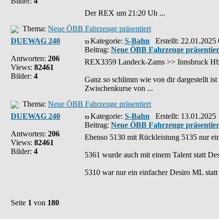
Bilder:
4
Der REX um 21:20 Uh ...
Thema:
Neue ÖBB Fahrzeuge präsentiert
DUEWAG 240
Kategorie:
S-Bahn
Erstellt: 22.01.2025
Beitrag:
Neue ÖBB Fahrzeuge präsentier
Antworten:
206
REX3359 Landeck-Zams >> Innsbruck Hbf. 
Views:
82461
Bilder:
4
Ganz so schlimm wie von dir dargestellt ist
Zwischenkurse von ...
Thema:
Neue ÖBB Fahrzeuge präsentiert
DUEWAG 240
Kategorie:
S-Bahn
Erstellt: 13.01.2025
Beitrag:
Neue ÖBB Fahrzeuge präsentier
Antworten:
206
Ebenso 5130 mit Rückleistung 5135 nur einf
Views:
82461
Bilder:
4
5361 wurde auch mit einem Talent statt De
5310 war nur ein einfacher Desiro ML statt 
Seite
1
von
180