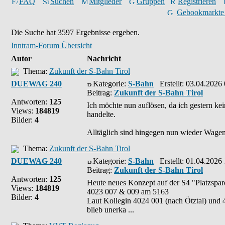
FAQ
Suchen
Mitglieder
Gruppen
Registrieren
Gebookmarkte
Die Suche hat 3597 Ergebnisse ergeben.
Inntram-Forum Übersicht
Autor
Nachricht
Thema:
Zukunft der S-Bahn Tirol
DUEWAG 240
Kategorie:
S-Bahn
Erstellt: 03.04.2026
Beitrag:
Zukunft der S-Bahn Tirol
Antworten:
125
Ich möchte nun auflösen, da ich gestern kei
Views:
184819
handelte.
Bilder:
4
Alltäglich sind hingegen nun wieder Wagen
Thema:
Zukunft der S-Bahn Tirol
DUEWAG 240
Kategorie:
S-Bahn
Erstellt: 01.04.2026
Beitrag:
Zukunft der S-Bahn Tirol
Antworten:
125
Heute neues Konzept auf der S4 "Platzspar
Views:
184819
4023 007 & 009 am 5163
Bilder:
4
Laut Kollegin 4024 001 (nach Ötztal) und 
blieb unerka ...