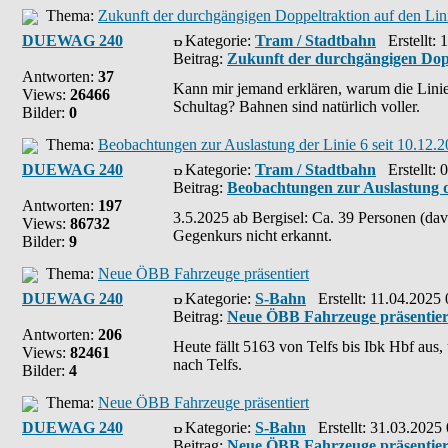
Thema:
Zukunft der durchgängigen Doppeltraktion auf den Lin
DUEWAG 240
Kategorie:
Tram / Stadtbahn
Erstellt: 
Beitrag:
Zukunft der durchgängigen Dopp
Antworten:
37
Kann mir jemand erklären, warum die Linie
Views:
26466
Schultag? Bahnen sind natürlich voller.
Bilder:
0
Thema:
Beobachtungen zur Auslastung der Linie 6 seit 10.12.
DUEWAG 240
Kategorie:
Tram / Stadtbahn
Erstellt: 
Beitrag:
Beobachtungen zur Auslastung de
Antworten:
197
3.5.2025 ab Bergisel: Ca. 39 Personen (dav
Views:
86732
Gegenkurs nicht erkannt.
Bilder:
9
Thema:
Neue ÖBB Fahrzeuge präsentiert
DUEWAG 240
Kategorie:
S-Bahn
Erstellt: 11.04.2025 
Beitrag:
Neue ÖBB Fahrzeuge präsentier
Antworten:
206
Heute fällt 5163 von Telfs bis Ibk Hbf aus
Views:
82461
nach Telfs.
Bilder:
4
Thema:
Neue ÖBB Fahrzeuge präsentiert
DUEWAG 240
Kategorie:
S-Bahn
Erstellt: 31.03.2025
Beitrag:
Neue ÖBB Fahrzeuge präsentier