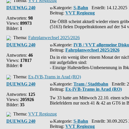
Thema:
VVT Regiozug
DUEWAG 240
Kategorie:
S-Bahn
Erstellt: 14.12.2025
Beitrag:
VVT Regiozug
Antworten:
98
Die ÖBB scheint aktuell wieder einen grö
Views:
89973
(5163) fielen Doppeltraktionen auf der S4 v
Bilder:
1
Thema:
Fahrplanwechsel 2025/2026
DUEWAG 240
Kategorie:
IVB / VVT allgemeine Disku
Beitrag:
Fahrplanwechsel 2025/2026
Antworten:
46
Da in ein wenig über einem Monat der näch
Views:
17817
mir aufgefallen sind:
Bilder:
0
- Einzige Haltestellen-Umbenennung in Ibk i
Thema:
Ex-IVB-Trams in Arad (RO)
DUEWAG 240
Kategorie:
Tram / Stadtbahn
Erstellt: 
Beitrag:
Ex-IVB-Trams in Arad (RO)
Antworten:
125
Tw 33 hatte am Mittwoch 22.10. einen schw
Views:
205926
Bielefeldern nur noch 41 & 42 an GT6 in Bet
Bilder:
35
Thema:
VVT Regiozug
DUEWAG 240
Kategorie:
S-Bahn
Erstellt: 30.09.2025
Beitrag:
VVT Regiozug