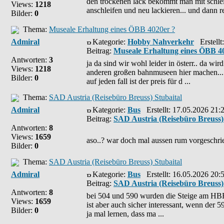
den trockenen lack bekommt man mit schleif
Views:
1218
anschleifen und neu lackieren... und dann r
Bilder:
0
Thema:
Museale Erhaltung eines ÖBB 4020er ?
Admiral
Kategorie:
Hobby Nahverkehr
Erstellt
Beitrag:
Museale Erhaltung eines ÖBB 4
Antworten:
3
ja da sind wir wohl leider in österr.. da wir
Views:
1218
anderen großen bahnmuseen hier machen...
Bilder:
0
auf jeden fall ist der preis für d ...
Thema:
SAD Austria (Reisebüro Breuss) Stubaital
Admiral
Kategorie:
Bus
Erstellt: 17.05.2026 21:
Beitrag:
SAD Austria (Reisebüro Breuss) 
Antworten:
8
Views:
1659
aso..? war doch mal aussen rum vorgeschrie
Bilder:
0
Thema:
SAD Austria (Reisebüro Breuss) Stubaital
Admiral
Kategorie:
Bus
Erstellt: 16.05.2026 20:
Beitrag:
SAD Austria (Reisebüro Breuss) 
Antworten:
8
bei 504 und 590 wurden die Steige am HBF
Views:
1659
ist aber auch sicher interessant, wenn der 
Bilder:
0
ja mal lernen, dass ma ...