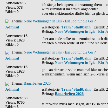
Antworten:
6
ich täte ja behaupten, ein wartungsthema..
Views:
578
wird zumindest im artikel angedeutet..
Bilder:
0
aber ein elektromotor dürfte hier ca gleich ..
Thema:
Neue Wohnungen in Igls - Ein Job für die 6er ?
Admiral
Kategorie:
Tram / Stadtbahn
Erstellt: 
Beitrag:
Neue Wohnungen in Igls - Ein Jo
Antworten:
16
aber am ende sollte man zumindest auch die 
Views:
1928
erhalten bleiben sollte ist klar.. und sie ließ
Bilder:
0
Thema:
Neue Wohnungen in Igls - Ein Job für die 6er ?
Admiral
Kategorie:
Tram / Stadtbahn
Erstellt: 
Beitrag:
Neue Wohnungen in Igls - Ein Jo
Antworten:
16
tja... an der stelle sollte man mal klar ma
Views:
1928
wahrscheinlich, wenn man sich 2-3 kurse ei
Bilder:
0
Thema:
Bauarbeiten 2026
Admiral
Kategorie:
Tram / Stadtbahn
Erstellt: 
Beitrag:
Bauarbeiten 2026
Antworten:
38
Views:
6700
fairerweise muss man sagen, der IV in der 
Bilder:
6