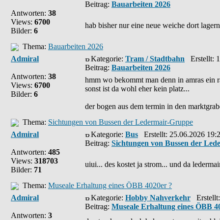
Beitrag:
Bauarbeiten 2026
Antworten:
38
Views:
6700
hab bisher nur eine neue weiche dort lagern 
Bilder:
6
Thema:
Bauarbeiten 2026
Admiral
Kategorie:
Tram / Stadtbahn
Erstellt: 
Beitrag:
Bauarbeiten 2026
Antworten:
38
hmm wo bekommt man denn in amras ein rase
Views:
6700
sonst ist da wohl eher kein platz...
Bilder:
6
der bogen aus dem termin in den marktgrabe
Thema:
Sichtungen von Bussen der Ledermair-Gruppe
Admiral
Kategorie:
Bus
Erstellt: 25.06.2026 19:
Beitrag:
Sichtungen von Bussen der Led
Antworten:
485
Views:
318703
uiui... des kostet ja strom... und da lederma
Bilder:
71
Thema:
Museale Erhaltung eines ÖBB 4020er ?
Admiral
Kategorie:
Hobby Nahverkehr
Erstellt
Beitrag:
Museale Erhaltung eines ÖBB 4
Antworten:
3