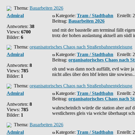
Thema:
Bauarbeiten 2026
Admiral
Kategorie:
Tram / Stadtbahn
Erstellt: 
Beitrag:
Bauarbeiten 2026
Antworten:
38
und mit der baustelle am terminal fällt eige
Views:
6700
trotz der hohen auslastung aktuell am südl in
Bilder:
6
Thema:
organisatorisches Chaos nach Straßenbahnentgleisung
Admiral
Kategorie:
Tram / Stadtbahn
Erstellt: 
Beitrag:
organisatorisches Chaos nach S
Antworten:
8
oh und was dann noch auffällt, evtl wäre ja 
Views:
785
nicht alles über den hbf leiten täte sowieso..
Bilder:
1
Thema:
organisatorisches Chaos nach Straßenbahnentgleisung
Admiral
Kategorie:
Tram / Stadtbahn
Erstellt: 
Beitrag:
organisatorisches Chaos nach S
Antworten:
8
wahrscheinlich würde die station aber auf d
Views:
785
westlicheres gleis via weiche überhaupt scha
Bilder:
1
Thema:
Bauarbeiten 2026
Admiral
Kategorie:
Tram / Stadtbahn
Erstellt: 