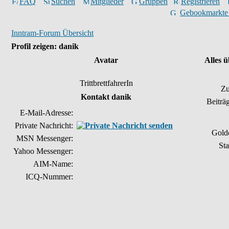
FAQ
Suchen
Mitglieder
Gruppen
Registrieren
Gebookmarkte
Inntram-Forum Übersicht
Profil zeigen: danik
Avatar
Alles 
TrittbrettfahrerIn
Zu
Kontakt danik
Beiträ
E-Mail-Adresse:
Private Nachricht:
Gold
MSN Messenger:
Sta
Yahoo Messenger:
AIM-Name:
ICQ-Nummer: