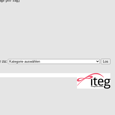
räge pro Tag]
e zu: