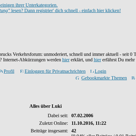
einigen ihrer Unterkategorien.
itung"
lesen? Dann registrier' dich schnell - einfach hier klicken!
brucks Verkehrsforum: unmoderiert, schnell und immer aktuell - seit
0
T
eu? Internet-Abkürzungen werden
hier
erklärt, und
hier
erfährst Du mehr
Profil
Einloggen für Privatnachrichten
Login
Gebookmarkte Themen
Alles über Luki
Dabei seit:
07.02.2006
Zuletzt Online:
11.10.2016, 11:22
Beiträge insgesamt:
42