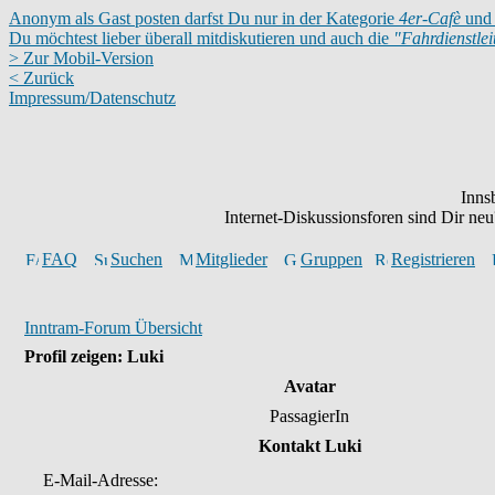
Anonym als Gast posten darfst Du nur in der Kategorie
4er-Cafè
und 
Du möchtest lieber überall mitdiskutieren und auch die
"Fahrdienstle
> Zur Mobil-Version
< Zurück
Impressum/Datenschutz
Inns
Internet-Diskussionsforen sind Dir n
FAQ
Suchen
Mitglieder
Gruppen
Registrieren
Inntram-Forum Übersicht
Profil zeigen: Luki
Avatar
PassagierIn
Kontakt Luki
E-Mail-Adresse: