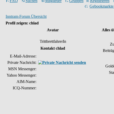
FAQ
Suchen
Mitglieder
Gruppen
Registrieren
Gebookmarkte
Inntram-Forum Übersicht
Profil zeigen: chlad
Avatar
Alles 
TrittbrettfahrerIn
Zu
Kontakt chlad
Beiträ
E-Mail-Adresse:
Private Nachricht:
Gold
MSN Messenger:
Sta
Yahoo Messenger:
AIM-Name:
ICQ-Nummer: