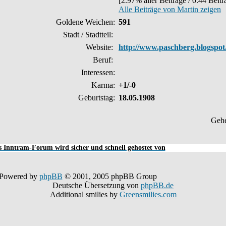
[2.97% aller Beiträge / 0.44 Beit
Alle Beiträge von Martin zeigen
Goldene Weichen:
591
Stadt / Stadtteil:
Website:
http://www.paschberg.blogspo
Beruf:
Interessen:
Karma:
+1/-0
Geburtstag:
18.05.1908
Geh
 Inntram-Forum wird sicher und schnell gehostet von
Powered by
phpBB
© 2001, 2005 phpBB Group
Deutsche Übersetzung von
phpBB.de
Additional smilies by
Greensmilies.com