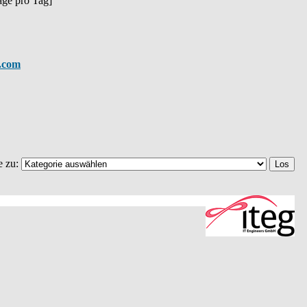
räge pro Tag]
t.com
e zu: