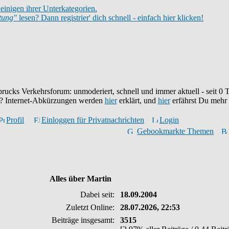
einigen ihrer Unterkategorien.
itung"
lesen? Dann registrier' dich schnell - einfach hier klicken!
brucks Verkehrsforum: unmoderiert, schnell und immer aktuell - seit
0
T
eu? Internet-Abkürzungen werden
hier
erklärt, und
hier
erfährst Du mehr
Profil
Einloggen für Privatnachrichten
Login
Gebookmarkte Themen
Alles über Martin
Dabei seit:
18.09.2004
Zuletzt Online:
28.07.2026, 22:53
Beiträge insgesamt:
3515