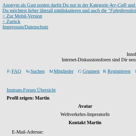
Anonym als Gast posten darfst Du nur in der Kategorie
4er-Cafè
und 
Du möchtest lieber überall mitdiskutieren und auch die
"Fahrdienstle
> Zur Mobil-Version
< Zurück
Impressum/Datenschutz
Inns
Internet-Diskussionsforen sind Dir n
FAQ
Suchen
Mitglieder
Gruppen
Registrieren
Inntram-Forum Übersicht
Profil zeigen: Martin
Avatar
Weltverkehrs-ImperatorIn
Kontakt Martin
E-Mail-Adresse: