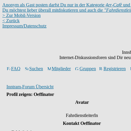
Anonym als Gast posten darfst Du nur in der Kategorie
4er-Cafè
und 
Du möchtest lieber überall mitdiskutieren und auch die
"Fahrdienstle
> Zur Mobil-Version
< Zurück
Impressum/Datenschutz
Inns
Internet-Diskussionsforen sind Dir n
FAQ
Suchen
Mitglieder
Gruppen
Registrieren
Inntram-Forum Übersicht
Profil zeigen: Oeffinator
Avatar
FahrdienstleiterIn
Kontakt Oeffinator