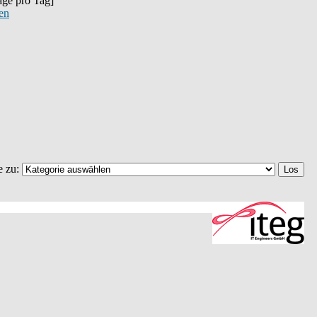
räge pro Tag]
gen
e zu: