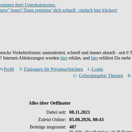
einigen ihrer Unterkategorien.
itung"
lesen? Dann registrier' dich schnell - einfach hier klicken!
brucks Verkehrsforum: unmoderiert, schnell und immer aktuell - seit
0
T
eu? Internet-Abkürzungen werden
hier
erklärt, und
hier
erfährst Du mehr
Profil
Einloggen für Privatnachrichten
Login
Gebookmarkte Themen
Alles über Oeffinator
Dabei seit:
08.11.2021
Zuletzt Online:
05.08.2026, 08:43
Beiträge insgesamt:
487