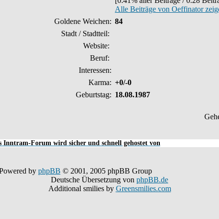
[0.41% aller Beiträge / 0.28 Beit
Alle Beiträge von Oeffinator zei
Goldene Weichen:
84
Stadt / Stadtteil:
Website:
Beruf:
Interessen:
Karma:
+0/-0
Geburtstag:
18.08.1987
Geh
 Inntram-Forum wird sicher und schnell gehostet von
Powered by
phpBB
© 2001, 2005 phpBB Group
Deutsche Übersetzung von
phpBB.de
Additional smilies by
Greensmilies.com