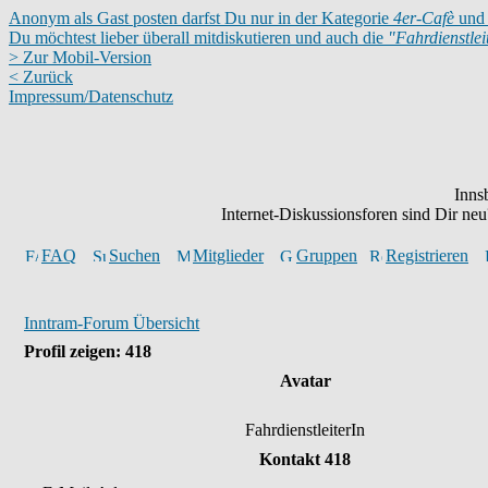
Anonym als Gast posten darfst Du nur in der Kategorie
4er-Cafè
und 
Du möchtest lieber überall mitdiskutieren und auch die
"Fahrdienstle
> Zur Mobil-Version
< Zurück
Impressum/Datenschutz
Inns
Internet-Diskussionsforen sind Dir n
FAQ
Suchen
Mitglieder
Gruppen
Registrieren
Inntram-Forum Übersicht
Profil zeigen: 418
Avatar
FahrdienstleiterIn
Kontakt 418