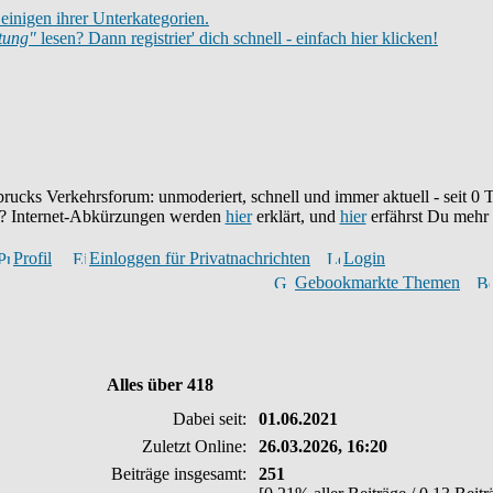
einigen ihrer Unterkategorien.
itung"
lesen? Dann registrier' dich schnell - einfach hier klicken!
brucks Verkehrsforum: unmoderiert, schnell und immer aktuell - seit
0
T
eu? Internet-Abkürzungen werden
hier
erklärt, und
hier
erfährst Du mehr
Profil
Einloggen für Privatnachrichten
Login
Gebookmarkte Themen
Alles über 418
Dabei seit:
01.06.2021
Zuletzt Online:
26.03.2026, 16:20
Beiträge insgesamt:
251