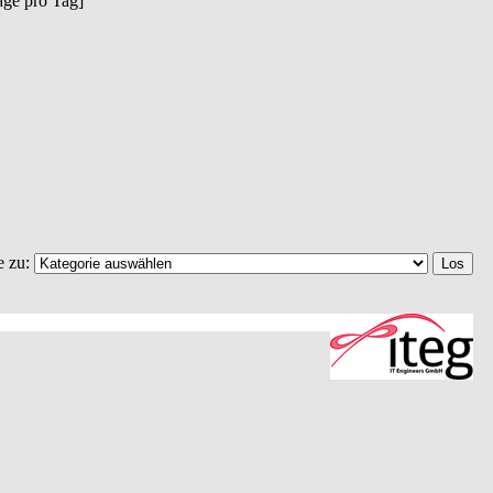
räge pro Tag]
e zu: