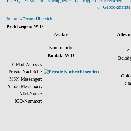
FAQ
Suchen
Mitglieder
Gruppen
Registrieren
Gebookmarkte
Inntram-Forum Übersicht
Profil zeigen: W-D
Avatar
Alles 
KontrollorIn
Zu
Kontakt W-D
Beiträ
E-Mail-Adresse:
Private Nachricht:
Gold
MSN Messenger:
Sta
Yahoo Messenger:
AIM-Name:
ICQ-Nummer: