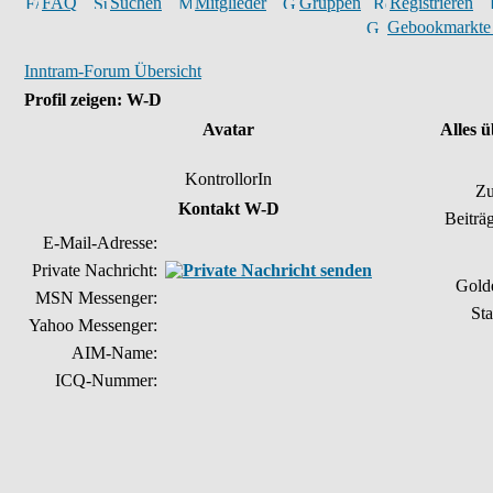
FAQ
Suchen
Mitglieder
Gruppen
Registrieren
Gebookmarkte
Inntram-Forum Übersicht
Profil zeigen: W-D
Avatar
Alles 
KontrollorIn
Zu
Kontakt W-D
Beiträ
E-Mail-Adresse:
Private Nachricht:
Gold
MSN Messenger:
Sta
Yahoo Messenger:
AIM-Name:
ICQ-Nummer: