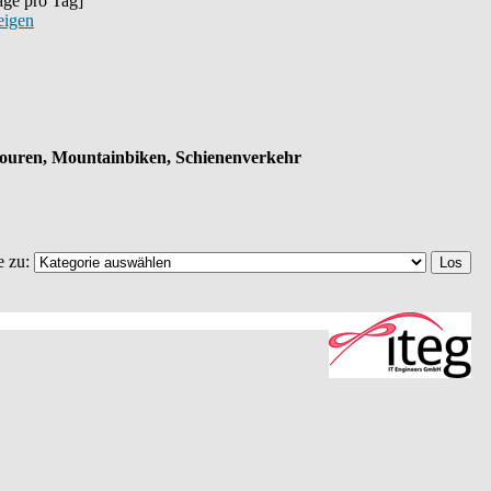
räge pro Tag]
eigen
gtouren, Mountainbiken, Schienenverkehr
e zu: