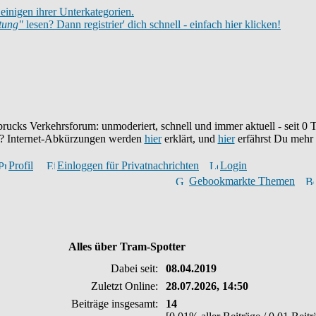
einigen ihrer Unterkategorien.
itung"
lesen? Dann registrier' dich schnell - einfach hier klicken!
brucks Verkehrsforum: unmoderiert, schnell und immer aktuell - seit
0
T
eu? Internet-Abkürzungen werden
hier
erklärt, und
hier
erfährst Du mehr
Profil
Einloggen für Privatnachrichten
Login
Gebookmarkte Themen
Alles über Tram-Spotter
Dabei seit:
08.04.2019
Zuletzt Online:
28.07.2026, 14:50
Beiträge insgesamt:
14