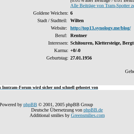
[0.01% aller Beiträge / 0.01 Beit
Alle Beiträge von Tram-Spotter z
Goldene Weichen:
6
Stadt / Stadtteil:
Wilten
Website:
http://top13.synology.me/blog/
Beruf:
Rentner
Interessen:
Schitouren, Klettersteige, Ber
Karma:
+0/-0
Geburtstag:
27.01.1956
Geh
 Inntram-Forum wird sicher und schnell gehostet von
Powered by
phpBB
© 2001, 2005 phpBB Group
Deutsche Übersetzung von
phpBB.de
Additional smilies by
Greensmilies.com