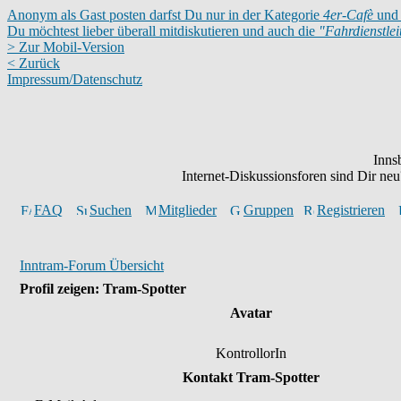
Anonym als Gast posten darfst Du nur in der Kategorie
4er-Cafè
und 
Du möchtest lieber überall mitdiskutieren und auch die
"Fahrdienstle
> Zur Mobil-Version
< Zurück
Impressum/Datenschutz
Inns
Internet-Diskussionsforen sind Dir n
FAQ
Suchen
Mitglieder
Gruppen
Registrieren
Inntram-Forum Übersicht
Profil zeigen: Tram-Spotter
Avatar
KontrollorIn
Kontakt Tram-Spotter